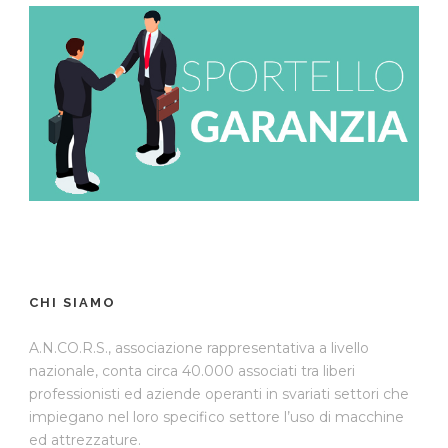
CHI SIAMO
A.N.CO.R.S., associazione rappresentativa a livello
nazionale, conta circa 40.000 associati tra liberi
professionisti ed aziende operanti in svariati settori che
impiegano nel loro specifico settore l’uso di macchine
ed attrezzature.