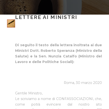
LETTERE AI MINISTRI
Di seguito il testo della lettera inoltrata ai due
Ministri Dott. Roberto Speranza (Ministro della
Salute) e la Sen. Nunzia Catalfo (Ministro del
Lavoro e delle Politiche Sociali):
Roma, 30 marzo 2020
Gentile Ministro,
Le scriviamo a nome di CONFASSOCIAZIONI, che,
come potrà evincere dal nostro sito