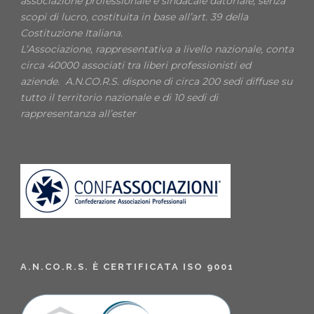
associazione professionale e sindacale datoriale, senza
scopi di lucro, costituita in base all’art. 39 della
Costituzione Italiana.
L’Associazione, rappresentativa a livello nazionale, conta
circa 40000 associati tra liberi professionisti ed
aziende. A.N.CO.R.S. dispone di circa 200 sedi diffuse su
tutto il territorio nazionale e di 10 sedi di
rappresentanza all’ester
A.N.CO.R.S. È CERTIFICATA ISO 9001