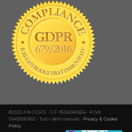
©2022 A.N.CO.R.S. - C.F. 95124960634 - P.IVA
05453690652 - Tutti i diritti riservati -
Privacy & Cookie
Policy