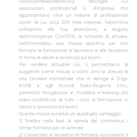
(www.confassociazioni.eu) raccoglie 612
associazioni professionali e d’impresa che
rappresentano oltre un milione di professionisti
iscritti di cui circa 209 mila imprese. Vorremmo
sottoporre alla Sua attenzione, a seguito
dell’emergenza COVID19, la richiesta di attuare,
nell’immediato, una misura specifica per non
fermare la formazione ai lavoratori e alle lavoratrici
in tema di salute e sicurezza sul lavoro.
Per rendere attuabile ciò, ci permettiamo di
suggerire come misura a costo zero la stesura di
una circolare ministeriale che, in deroga al D.lgs.
81/08 e agli Accordi Stato-Regione s.m.i.,
permetta l’erogazione in modalità e-learning e/o
video-conferenza di tutti i corsi di formazione in
salute e sicurezza sul lavoro.
Questa misura avrebbe un quadruplo vantaggio:
1) Snellire nella fase di ripresa dal coronavirus i
tempi formativi per le aziende;
2) Consentire ai lavoratori di formarsi nonostante il