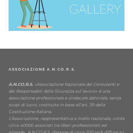
ASSOCIAZIONE A.N.CO.R.S.
A.N.CO.R.S.
«Associazione Nazionale dei Consulenti e
dei Responsabili della Sicurezza sul lavoro» è una
associazione professionale e sindacale datoriale, senza
scopi di lucro, costituita in base all’art. 39 della
Costituzione Italiana.
L’Associazione, rappresentativa a livello nazionale, conta
circa 40000 associati tra liberi professionisti ed
aziende. A.N.CO.R.S. dispone di circa 200 sedi diffuse su