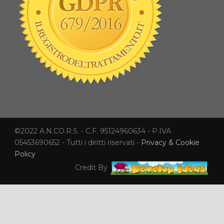
©2022 A.N.CO.R.S. - C.F. 95124960634 - P.IVA
05453690652 - Tutti i diritti riservati -
Privacy & Cookie
Policy
Credit By