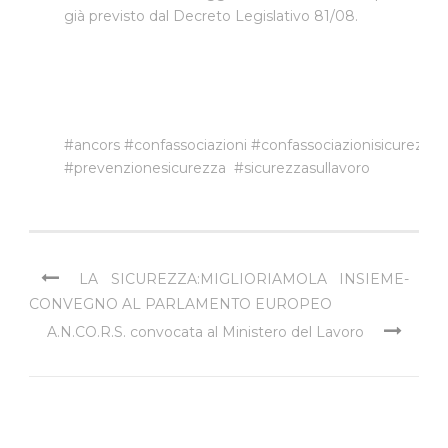
già previsto dal Decreto Legislativo 81/08.
#ancors
#confassociazioni
#confassociazionisicurezza
#prevenzionesicurezza
#sicurezzasullavoro
LA SICUREZZA:MIGLIORIAMOLA INSIEME-
CONVEGNO AL PARLAMENTO EUROPEO
A.N.CO.R.S. convocata al Ministero del Lavoro