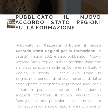
PUBBLICATO IL NUOVO
ACCORDO STATO REGIONI
SULLA FORMAZIONE
Pubblicato in
Gazzetta Ufficiale il nuovo
Accordo Stato Regioni per la formazione
. In
data 24 maggio 2025 è stato pubblicato il Nuovo
Accordo Stato Regioni sulla formazione dopo che
era stato sancito in sede di Conferenza Stato –
Regioni lo scorso 17 aprile 2025. Dopo un
lunghissimo periodo di attesa diventa di fatto
ormai operativo segnando un profondo solco con il
passato in particolare per quel che attiene i
soggetti formatori. Il nuovo accordo, con
l’abrogazione dei precedenti, crea un quadro
normativo unico e aggiornato, in linea con quanto