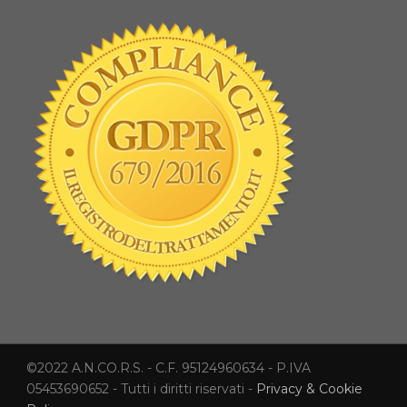
©2022 A.N.CO.R.S. - C.F. 95124960634 - P.IVA
05453690652 - Tutti i diritti riservati -
Privacy & Cookie