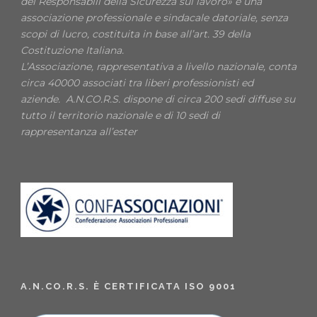
dei Responsabili della Sicurezza sul lavoro» è una
associazione professionale e sindacale datoriale, senza
scopi di lucro, costituita in base all’art. 39 della
Costituzione Italiana.
L’Associazione, rappresentativa a livello nazionale, conta
circa 40000 associati tra liberi professionisti ed
aziende. A.N.CO.R.S. dispone di circa 200 sedi diffuse su
tutto il territorio nazionale e di 10 sedi di
rappresentanza all’ester
A.N.CO.R.S. È CERTIFICATA ISO 9001