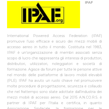
IPAF
International Powered Access Federation (IPAF)
promuove l’uso efficace e sicuro dei mezzi mobili di
accesso aereo in tutto il mondo. Costituita nel 1983,
IPAF è un’organizzazione di membri associati senza
scopo di lucro che rappresenta gli interessi di produttori,
distributori, utilizzatori, noleggiatori e società di
formazione. Agisce da forum per tutte le persone attive
nel mondo delle piattaforme di lavoro mobili elevabili
(PLE). IPAF ha avuto un ruolo chiave nel promuovere
molte procedure di progettazione, sicurezza e collaudo
che nel frattempo sono state adottate dall’industria dei
mezzi mobili di accesso aereo. Dal 2015 A.N.CO.R.S. è
partner di IPAF per l’Italia e certifica, in quanto
Associazione Sindacale, la formazione per le