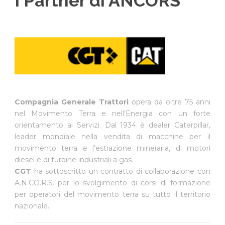
I Partner di ANCORS
Compagnia Generale Trattori
opera da oltre 75 anni
nel Movimento Terra e nell’Energia con un forte
orientamento ai Servizi. Dal 1934 è dealer Caterpillar,
leader mondiale nella vendita di macchine per il
movimento terra e l’estrazione mineraria, di motori
diesel e di turbine industriali a gas.
CGT
ha sottoscritto un contratto di collaborazione con
A.N.CO.R.S. per lo svolgimento di corsi di formazione
per operatori del movimento terra su tutto il territorio
nazionale.