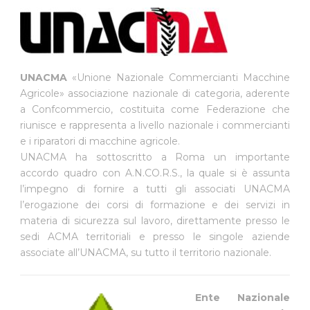
UNACMA
«Unione Nazionale Commercianti Macchine
Agricole» associazione nazionale di categoria, aderente
a Confcommercio, costituita come Federazione che
riunisce e rappresenta a livello nazionale i commercianti
e i riparatori di macchine agricole.
UNACMA ha sottoscritto a Roma un importante
accordo quadro con A.N.CO.R.S., la quale si è assunta
l’impegno di fornire a tutti gli associati UNACMA
l’erogazione dei corsi di formazione e dei servizi in
materia di sicurezza sul lavoro, direttamente presso le
sedi ACMA territoriali e presso le singole aziende
associate all’UNACMA, su tutto il territorio nazionale.
Ente Nazionale