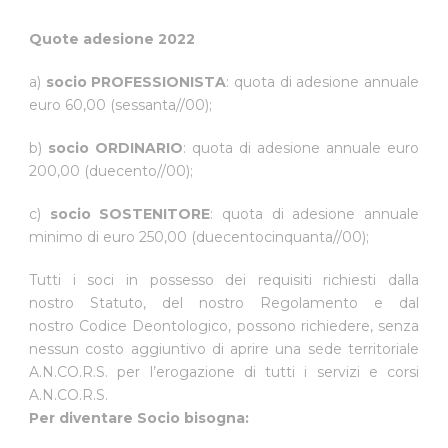
Quote adesione 2022
a)
socio PROFESSIONISTA
: quota di adesione annuale
euro 60,00 (sessanta//00);
b)
socio ORDINARIO
: quota di adesione annuale euro
200,00 (duecento//00);
c)
socio SOSTENITORE
: quota di adesione annuale
minimo di euro 250,00 (duecentocinquanta//00);
Tutti i soci in possesso dei requisiti richiesti dalla
nostro Statuto, del nostro Regolamento e dal
nostro Codice Deontologico, possono richiedere, senza
nessun costo aggiuntivo di aprire una sede territoriale
A.N.CO.R.S. per l’erogazione di tutti i servizi e corsi
A.N.CO.R.S.
Per diventare Socio bisogna: