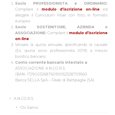
Socio PROFESSIONISTA e ORDINARIO:
Compilare il
modulo d’iscrizione on-line
ed
allegare il Curriculum Vitae con foto, in formato
europeo.
Socio SOSTENITORE, AZIENDA o
ASSOCIAZIONE:
Compilare il
modulo d’iscrizione
on-line
Versare la quota annuale, specificando la causale
(Es. quota socio professionista 2019) a mezzo
bonifico bancario:
Conto corrente bancario intestato a
:
ASSOCIAZIONE A.N.CO.R.S.
IBAN: IT29G0326876090052328709560
Banca SELLA SpA – Filiale di Battipaglia (SA)
A.N.CO.R.S.
Chi Siamo