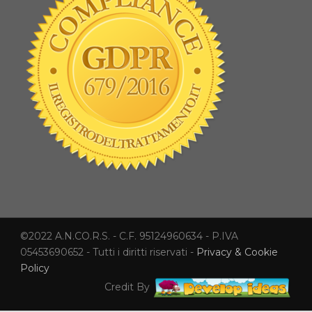
©2022 A.N.CO.R.S. - C.F. 95124960634 - P.IVA
05453690652 - Tutti i diritti riservati -
Privacy & Cookie
Policy
Credit By