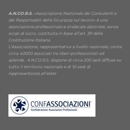
A.N.CO.R.S.
«Associazione Nazionale dei Consulenti e
dei Responsabili della Sicurezza sul lavoro» è una
associazione professionale e sindacale datoriale, senza
scopi di lucro, costituita in base all’art. 39 della
Costituzione Italiana.
L’Associazione, rappresentativa a livello nazionale, conta
circa 40000 associati tra liberi professionisti ed
aziende. A.N.CO.R.S. dispone di circa 200 sedi diffuse su
tutto il territorio nazionale e di 10 sedi di
rappresentanza all’ester