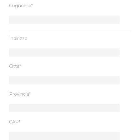
Cognome*
Indirizzo
Città*
Provincia*
CAP*