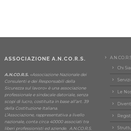
A.N.CO.R.S
ASSOCIAZIONE A.N.CO.R.S.
Chi Si
A.N.CO.R.S.
«Associazione Nazionale dei
Servizi
Consulenti e dei Responsabili della
Sicurezza sul lavoro» è una associazione
Le Nos
professionale e sindacale datoriale, senza
scopi di lucro, costituita in base all’art. 39
Divent
della Costituzione Italiana.
L’Associazione, rappresentativa a livello
Registr
nazionale, conta circa 40000 associati tra
Strutt
liberi professionisti ed aziende. A.N.CO.R.S.