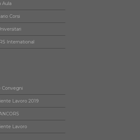
n Aula
ario Corsi
niversitari
S International
e Convegni
iente Lavoro 2019
i ANCORS
iente Lavoro