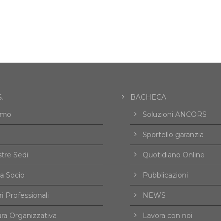
.
BACHECA
amo
Soluzioni ANCORS
Sportello garanzia
tre Sedi
Quotidiano Online
a Socio
Pubblicazioni
i Professionali
NEWS
ura Organizzativa
Lavora con noi