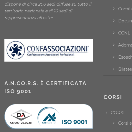
dispone di circa 200 sedi diffuse su tutto il
Comita
territorio nazionale e di 10 sedi di
rappresentanza all’ester
Docume
CCNL F
Ademp
Esosch
Bilater
A.N.CO.R.S. È CERTIFICATA
ISO 9001
CORSI
CORSI
Corsi 