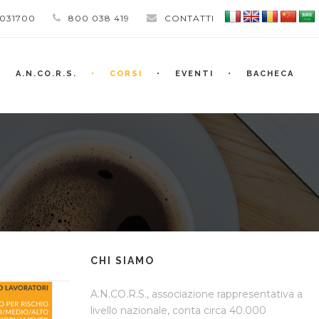
 031700
800 038 419
CONTATTI
A.N.CO.R.S.
CORSI
EVENTI
BACHECA
CHI SIAMO
A.N.CO.R.S., associazione rappresentativa a
livello nazionale, conta circa 40.000