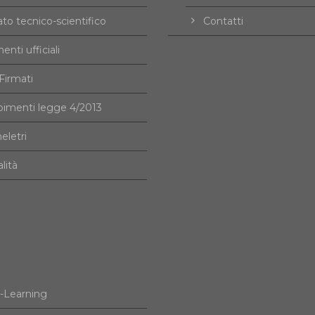
to tecnico-scientifico
Contatti
nti ufficiali
irmati
imenti legge 4/2013
eletri
alità
e-Learning