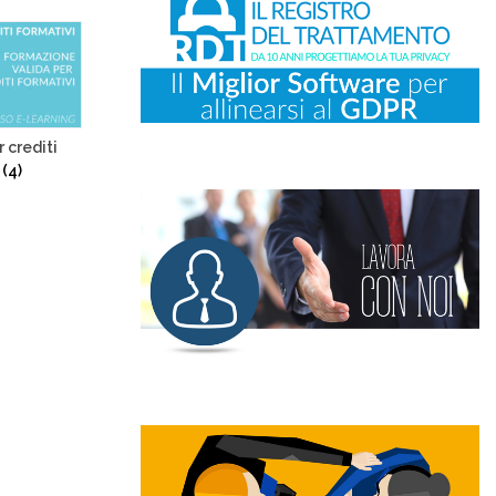
r crediti
i
(4)