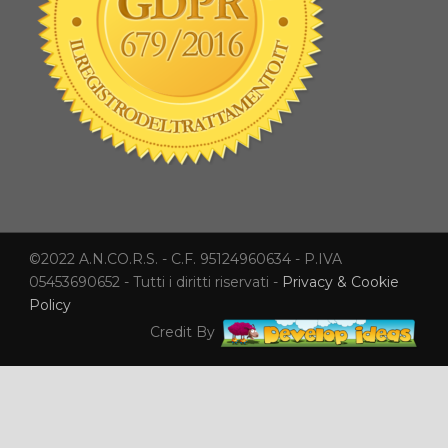
©2022 A.N.CO.R.S. - C.F. 95124960634 - P.IVA
05453690652 - Tutti i diritti riservati -
Privacy & Cookie
Policy
Credit By