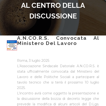
AL CENTRO DELLA
DISCUSSIONE
A.N.CO.R.S. Convocata Al
Ministero Del Lavoro
Roma, 3 luglio 2025
L’Associazione Sindacale Datoriale A.N.CO.R.S. è
stata ufficialmente convocata dal Ministero del
Lavoro e delle Politiche Sociali a partecipare al
tavolo tecnico che si terrà il prossimo 10 luglio
2025.
L’incontro avrà come oggetto la presentazione e
la discussione della bozza di decreto legge che
prevede la modifica di alcuni articoli del D.Lgs.