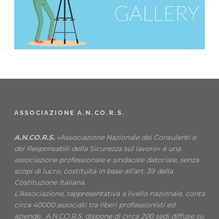
ASSOCIAZIONE A.N.CO.R.S.
A.N.CO.R.S.
«Associazione Nazionale dei Consulenti e
dei Responsabili della Sicurezza sul lavoro» è una
associazione professionale e sindacale datoriale, senza
scopi di lucro, costituita in base all’art. 39 della
Costituzione Italiana.
L’Associazione, rappresentativa a livello nazionale, conta
circa 40000 associati tra liberi professionisti ed
aziende. A.N.CO.R.S. dispone di circa 200 sedi diffuse su