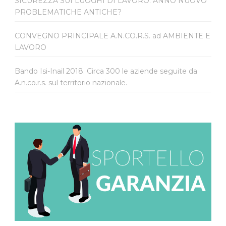
SICUREZZA SUI LUOGHI DI LAVORO: ANNO NUOVO
PROBLEMATICHE ANTICHE?
CONVEGNO PRINCIPALE A.N.CO.R.S. ad AMBIENTE E
LAVORO
Bando Isi-Inail 2018. Circa 300 le aziende seguite da
A.n.co.r.s. sul territorio nazionale.