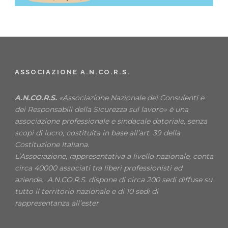
ASSOCIAZIONE A.N.CO.R.S.
A.N.CO.R.S.
«Associazione Nazionale dei Consulenti e
dei Responsabili della Sicurezza sul lavoro» è una
associazione professionale e sindacale datoriale, senza
scopi di lucro, costituita in base all’art. 39 della
Costituzione Italiana.
L’Associazione, rappresentativa a livello nazionale, conta
circa 40000 associati tra liberi professionisti ed
aziende. A.N.CO.R.S. dispone di circa 200 sedi diffuse su
tutto il territorio nazionale e di 10 sedi di
rappresentanza all’ester