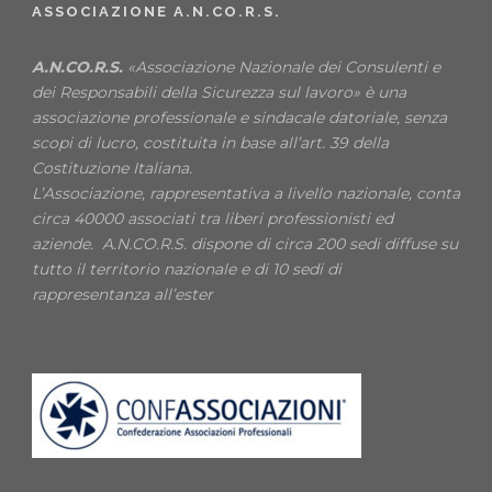
ASSOCIAZIONE A.N.CO.R.S.
A.N.CO.R.S.
«Associazione Nazionale dei Consulenti e
dei Responsabili della Sicurezza sul lavoro» è una
associazione professionale e sindacale datoriale, senza
scopi di lucro, costituita in base all’art. 39 della
Costituzione Italiana.
L’Associazione, rappresentativa a livello nazionale, conta
circa 40000 associati tra liberi professionisti ed
aziende. A.N.CO.R.S. dispone di circa 200 sedi diffuse su
tutto il territorio nazionale e di 10 sedi di
rappresentanza all’ester