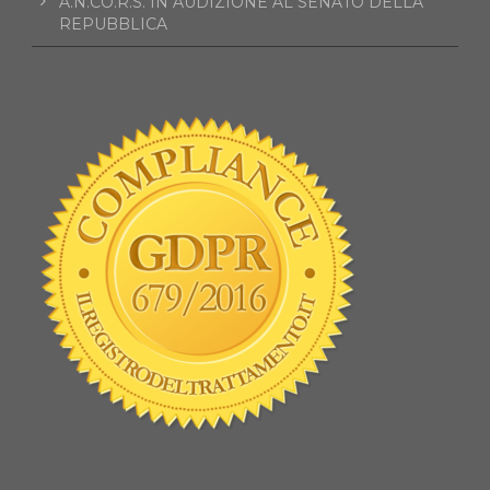
A.N.CO.R.S. IN AUDIZIONE AL SENATO DELLA
REPUBBLICA