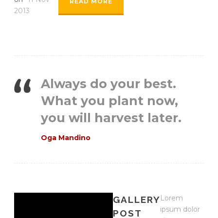
READ MORE
2013
Always do your best.
What you plant now,
you will harvest later.
Oga Mandino
Lorem
GALLERY
ipsum dolor
POST