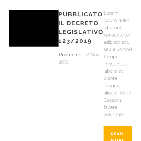
Lorem
PUBBLICATO
ipsum dolor
IL DECRETO
sit amet,
LEGISLATIVO
consectetur
123/2019
adipisici elit,
sed eiusmod
Posted on
12 Nov
tempor
2013
incidunt ut
labore et
dolore
magna
aliqua. Idque
Caesaris
facere
voluntate...
READ
MORE