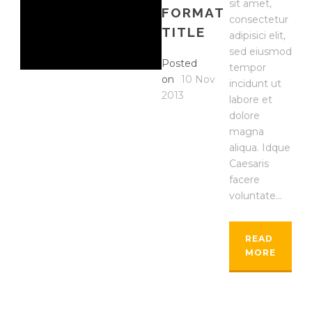
sit amet,
FORMAT
consectetur
TITLE
adipisici elit,
sed eiusmod
Posted
tempor
on
10 Nov
incidunt ut
2013
labore et
dolore
magna
aliqua. Idque
Caesaris
facere
voluntate...
READ
MORE