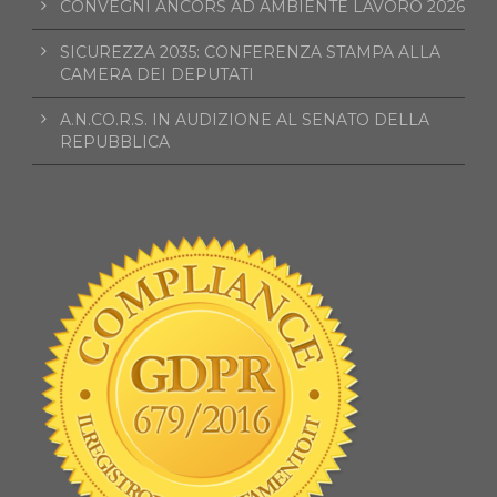
CONVEGNI ANCORS AD AMBIENTE LAVORO 2026
SICUREZZA 2035: CONFERENZA STAMPA ALLA
CAMERA DEI DEPUTATI
A.N.CO.R.S. IN AUDIZIONE AL SENATO DELLA
REPUBBLICA