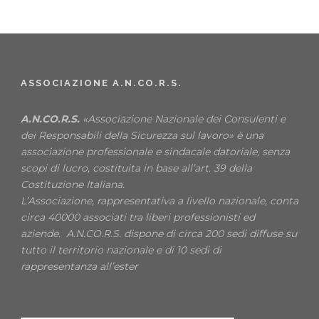
ASSOCIAZIONE A.N.CO.R.S.
A.N.CO.R.S.
«Associazione Nazionale dei Consulenti e
dei Responsabili della Sicurezza sul lavoro» è una
associazione professionale e sindacale datoriale, senza
scopi di lucro, costituita in base all’art. 39 della
Costituzione Italiana.
L’Associazione, rappresentativa a livello nazionale, conta
circa 40000 associati tra liberi professionisti ed
aziende. A.N.CO.R.S. dispone di circa 200 sedi diffuse su
tutto il territorio nazionale e di 10 sedi di
rappresentanza all’ester