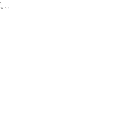
L
nore