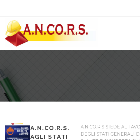
A.N.CO.R.S SIEDE AL TAV
A.N.CO.R.S.
DEGLI STATI GENERALI D
AGLI STATI