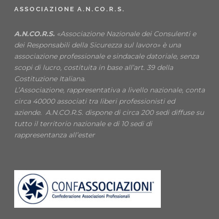
ASSOCIAZIONE A.N.CO.R.S.
A.N.CO.R.S.
«Associazione Nazionale dei Consulenti e
dei Responsabili della Sicurezza sul lavoro» è una
associazione professionale e sindacale datoriale, senza
scopi di lucro, costituita in base all’art. 39 della
Costituzione Italiana.
L’Associazione, rappresentativa a livello nazionale, conta
circa 40000 associati tra liberi professionisti ed
aziende. A.N.CO.R.S. dispone di circa 200 sedi diffuse su
tutto il territorio nazionale e di 10 sedi di
rappresentanza all’ester