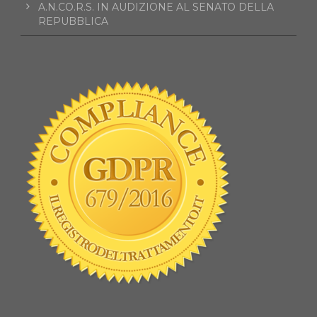
A.N.CO.R.S. IN AUDIZIONE AL SENATO DELLA
REPUBBLICA