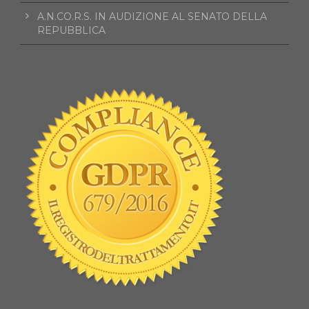
A.N.CO.R.S. IN AUDIZIONE AL SENATO DELLA
REPUBBLICA