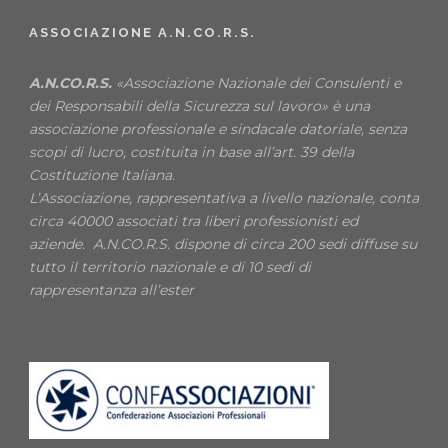
ASSOCIAZIONE A.N.CO.R.S.
A.N.CO.R.S.
«Associazione Nazionale dei Consulenti e
dei Responsabili della Sicurezza sul lavoro» è una
associazione professionale e sindacale datoriale, senza
scopi di lucro, costituita in base all’art. 39 della
Costituzione Italiana.
L’Associazione, rappresentativa a livello nazionale, conta
circa 40000 associati tra liberi professionisti ed
aziende. A.N.CO.R.S. dispone di circa 200 sedi diffuse su
tutto il territorio nazionale e di 10 sedi di
rappresentanza all’ester