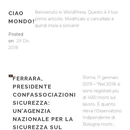
Benvenuto in WordPress. Questo è il tuo
CIAO
primo articolo. Modificalo o cancellalo e
MONDO!
quindi inizia a scrivere!
Posted
on
29 Dic
2018
Roma, 11 gennaio
FERRARA,
2019 – “Nel 2018 si
PRESIDENTE
sono registrati più
CONFASSOCIAZIONI
di 1450 morti sul
SICUREZZA:
lavoro. È quanto
UN’AGENZIA
rileva l’Osservatorio
Indipendente di
NAZIONALE PER LA
Bologna morti...
SICUREZZA SUL