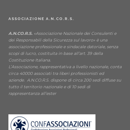
ASSOCIAZIONE A.N.CO.R.S.
A.N.CO.R.S.
«Associazione Nazionale dei Consulenti e
dei Responsabili della Sicurezza sul lavoro» è una
associazione professionale e sindacale datoriale, senza
scopi di lucro, costituita in base all’art. 39 della
Costituzione Italiana.
L’Associazione, rappresentativa a livello nazionale, conta
circa 40000 associati tra liberi professionisti ed
aziende. A.N.CO.R.S. dispone di circa 200 sedi diffuse su
tutto il territorio nazionale e di 10 sedi di
rappresentanza all’ester