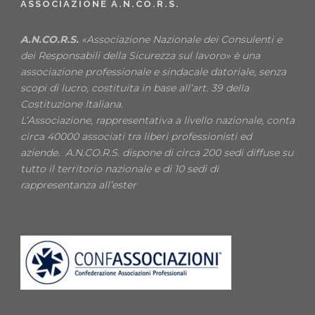
ASSOCIAZIONE A.N.CO.R.S.
A.N.CO.R.S.
«Associazione Nazionale dei Consulenti e
dei Responsabili della Sicurezza sul lavoro» è una
associazione professionale e sindacale datoriale, senza
scopi di lucro, costituita in base all’art. 39 della
Costituzione Italiana.
L’Associazione, rappresentativa a livello nazionale, conta
circa 40000 associati tra liberi professionisti ed
aziende. A.N.CO.R.S. dispone di circa 200 sedi diffuse su
tutto il territorio nazionale e di 10 sedi di
rappresentanza all’ester