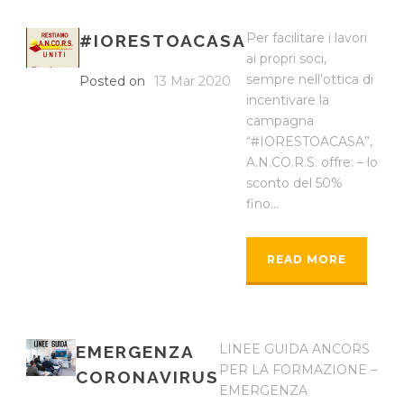
Per facilitare i lavori
#IORESTOACASA
ai propri soci,
sempre nell’ottica di
Posted on
13 Mar 2020
incentivare la
campagna
“#IORESTOACASA”,
A.N.CO.R.S. offre: – lo
sconto del 50%
fino...
READ MORE
LINEE GUIDA ANCORS
EMERGENZA
PER LA FORMAZIONE –
CORONAVIRUS
EMERGENZA