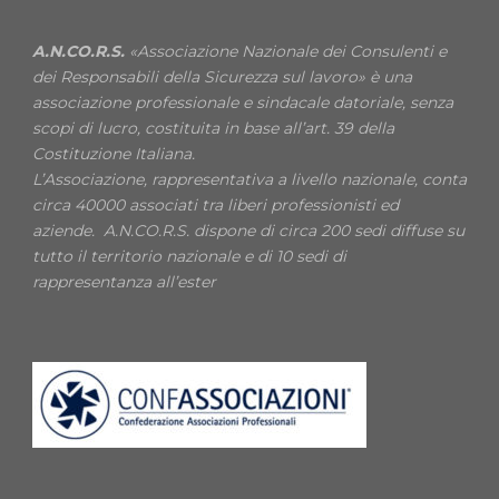
A.N.CO.R.S.
«Associazione Nazionale dei Consulenti e
dei Responsabili della Sicurezza sul lavoro» è una
associazione professionale e sindacale datoriale, senza
scopi di lucro, costituita in base all’art. 39 della
Costituzione Italiana.
L’Associazione, rappresentativa a livello nazionale, conta
circa 40000 associati tra liberi professionisti ed
aziende. A.N.CO.R.S. dispone di circa 200 sedi diffuse su
tutto il territorio nazionale e di 10 sedi di
rappresentanza all’ester