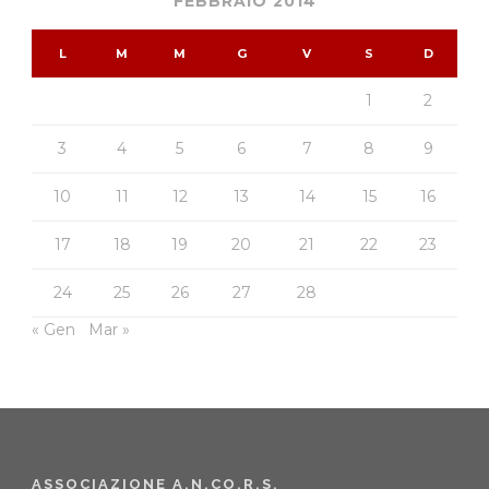
FEBBRAIO 2014
L
M
M
G
V
S
D
1
2
3
4
5
6
7
8
9
10
11
12
13
14
15
16
17
18
19
20
21
22
23
24
25
26
27
28
« Gen
Mar »
ASSOCIAZIONE A.N.CO.R.S.