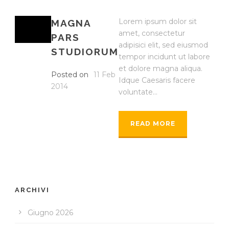
Lorem ipsum dolor sit
MAGNA
amet, consectetur
PARS
adipisici elit, sed eiusmod
STUDIORUM
tempor incidunt ut labore
et dolore magna aliqua.
Posted on
11 Feb
Idque Caesaris facere
2014
voluntate...
READ MORE
ARCHIVI
Giugno 2026