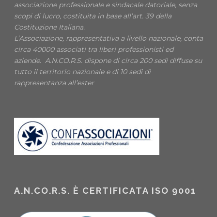
associazione professionale e sindacale datoriale, senza
scopi di lucro, costituita in base all’art. 39 della
Costituzione Italiana.
L’Associazione, rappresentativa a livello nazionale, conta
circa 40000 associati tra liberi professionisti ed
aziende. A.N.CO.R.S. dispone di circa 200 sedi diffuse su
tutto il territorio nazionale e di 10 sedi di
rappresentanza all’ester
A.N.CO.R.S. È CERTIFICATA ISO 9001