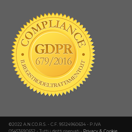
©2022 A.N.CO.R.S. - C.F. 95124960634 - P.IVA
05453690652 - Tutti i diritti riservati -
Privacy & Cookie