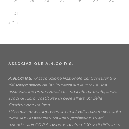
24
25
26
27
28
29
30
31
« Giu
ASSOCIAZIONE A.N.CO.R.S.
A.N.CO.R.S.
«Associazione Nazionale dei Consulenti e
dei Responsabili della Sicurezza sul lavoro» è una
associazione professionale e sindacale datoriale, senza
scopi di lucro, costituita in base all’art. 39 della
Costituzione Italiana.
L’Associazione, rappresentativa a livello nazionale, conta
circa 40000 associati tra liberi professionisti ed
aziende. A.N.CO.R.S. dispone di circa 200 sedi diffuse su