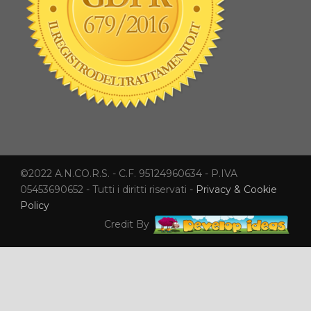
©2022 A.N.CO.R.S. - C.F. 95124960634 - P.IVA
05453690652 - Tutti i diritti riservati -
Privacy & Cookie
Policy
Credit By