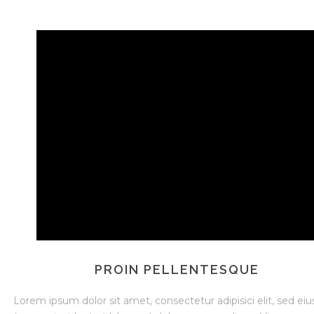
PROIN PELLENTESQUE
Lorem ipsum dolor sit amet, consectetur adipisici elit, sed e