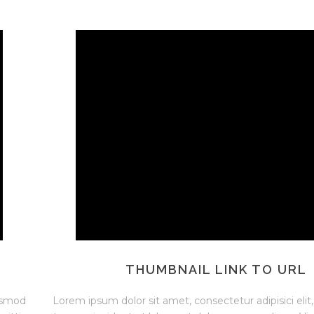
THUMBNAIL LINK TO URL
iusmod
Lorem ipsum dolor sit amet, consectetur adipisici eli