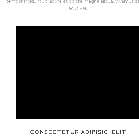
tempor incidunt ut labore et dolore magna aliqua. Vivamus sa
lacus vel...
CONSECTETUR ADIPISICI ELIT