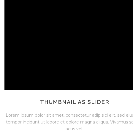
THUMBNAIL AS SLIDER
Lorem ipsum dolor sit amet, consectetur adipisici elit, sed e
tempor incidunt ut labore et dolore magna aliqua. Vivamus sa
lacus vel...