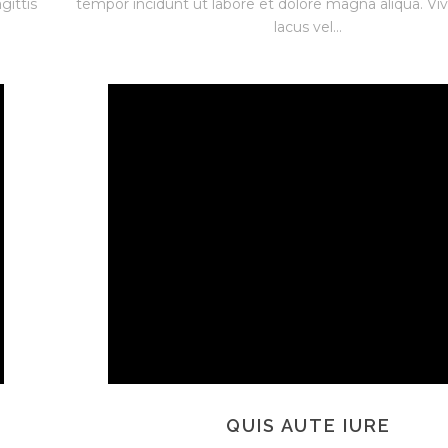
gittis
tempor incidunt ut labore et dolore magna aliqua. Vi
lacus vel...
QUIS AUTE IURE