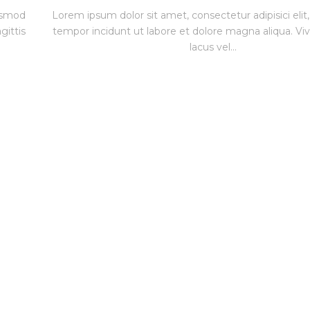
iusmod
Lorem ipsum dolor sit amet, consectetur adipisici eli
gittis
tempor incidunt ut labore et dolore magna aliqua. Vi
lacus vel...