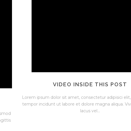
VIDEO INSIDE THIS POST
Lorem ipsum dolor sit amet, consectetur adipisici eli
tempor incidunt ut labore et dolore magna aliqua. Vi
lacus vel...
iusmod
gittis