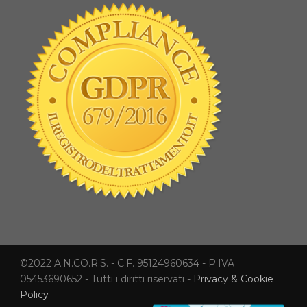
©2022 A.N.CO.R.S. - C.F. 95124960634 - P.IVA
05453690652 - Tutti i diritti riservati -
Privacy & Cookie
Policy