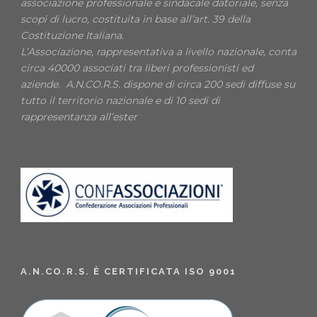
associazione professionale e sindacale datoriale, senza
scopi di lucro, costituita in base all’art. 39 della
Costituzione Italiana.
L’Associazione, rappresentativa a livello nazionale, conta
circa 40000 associati tra liberi professionisti ed
aziende. A.N.CO.R.S. dispone di circa 200 sedi diffuse su
tutto il territorio nazionale e di 10 sedi di
rappresentanza all’ester
A.N.CO.R.S. È CERTIFICATA ISO 9001