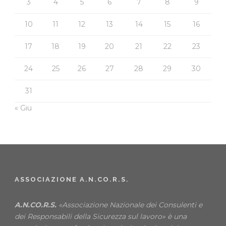
3
4
5
6
7
8
9
10
11
12
13
14
15
16
17
18
19
20
21
22
23
24
25
26
27
28
29
30
31
« Giu
ASSOCIAZIONE A.N.CO.R.S.
A.N.CO.R.S.
«Associazione Nazionale dei Consulenti e
dei Responsabili della Sicurezza sul lavoro» è una