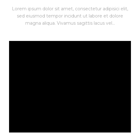
Lorem ipsum dolor sit amet, consectetur adipisici elit,
sed eiusmod tempor incidunt ut labore et dolore
magna aliqua. Vivamus sagittis lacus vel...