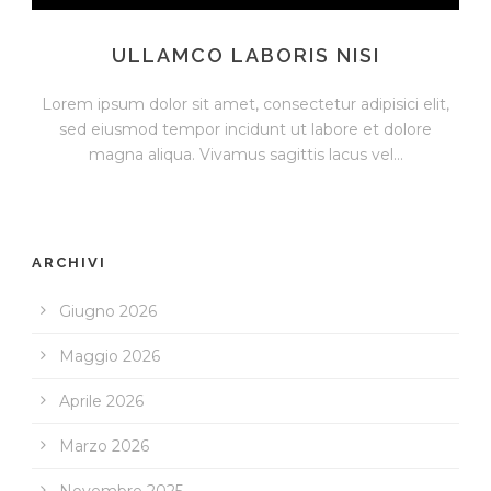
ULLAMCO LABORIS NISI
Lorem ipsum dolor sit amet, consectetur adipisici elit,
sed eiusmod tempor incidunt ut labore et dolore
magna aliqua. Vivamus sagittis lacus vel...
ARCHIVI
Giugno 2026
Maggio 2026
Aprile 2026
Marzo 2026