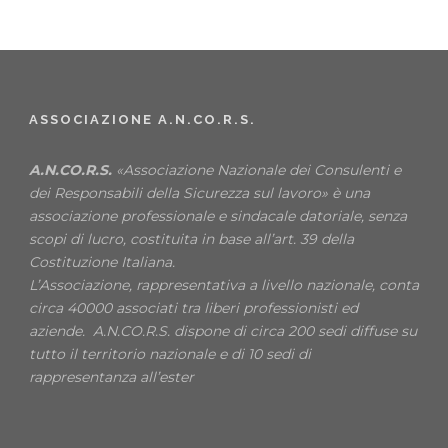
ASSOCIAZIONE A.N.CO.R.S.
A.N.CO.R.S.
«Associazione Nazionale dei Consulenti e
dei Responsabili della Sicurezza sul lavoro» è una
associazione professionale e sindacale datoriale, senza
scopi di lucro, costituita in base all’art. 39 della
Costituzione Italiana.
L’Associazione, rappresentativa a livello nazionale, conta
circa 40000 associati tra liberi professionisti ed
aziende. A.N.CO.R.S. dispone di circa 200 sedi diffuse su
tutto il territorio nazionale e di 10 sedi di
rappresentanza all’ester