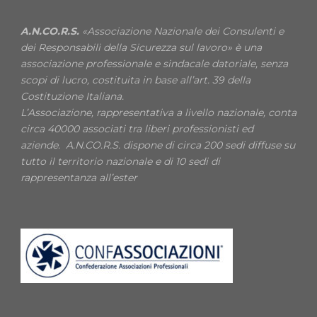
A.N.CO.R.S.
«Associazione Nazionale dei Consulenti e
dei Responsabili della Sicurezza sul lavoro» è una
associazione professionale e sindacale datoriale, senza
scopi di lucro, costituita in base all’art. 39 della
Costituzione Italiana.
L’Associazione, rappresentativa a livello nazionale, conta
circa 40000 associati tra liberi professionisti ed
aziende. A.N.CO.R.S. dispone di circa 200 sedi diffuse su
tutto il territorio nazionale e di 10 sedi di
rappresentanza all’ester