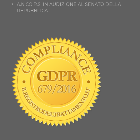
A.N.CO.R.S. IN AUDIZIONE AL SENATO DELLA
REPUBBLICA