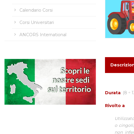
Calendario Corsi
Corsi Universitari
ANCORS International
Descrizio
Durata
: (8 ÷ 
Rivolto a
Utilizzato
o cingol
non infe