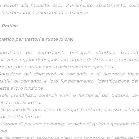
hi dovuti alla mobilità, ecc.). Avviamento, spostamento, col
hina operatrice, azionamenti e manovre.
 Pratico
atico per trattori a ruote (5 ore)
viduazione dei componenti principali: struttura portant
issione, organi di propulsione, organi di direzione e frenatura,
ppiamento e azionamento delle macchine operatrici.
viduazione dei dispositivi di comando e di sicurezza: identi
ositivi di comando e loro funzionamento, identificazione dei 
ezza e loro funzione.
olli pre-utilizzo: controlli visivi e funzionali del trattore, dei
ndo e di sicurezza.
ificazione delle operazioni di campo: pendenze, accesso, ostacol
dizioni del terreno.
itazioni di pratiche operative: tecniche di guida e gestione dell
olo.
a del trattore su terreno in piano con istruttore sul sedile del 