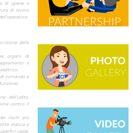
a di igiene e
ture di lavoro
ell’operatore.
scrizione delle
e, organi. di
coppiamento e
lettrico.
i di comando e
 funzione.
ne dell’udito,
ione contro il
dei rischi più
ilità statica e
perfici calde,