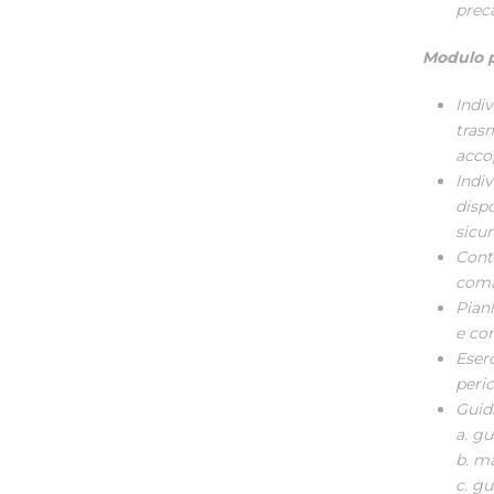
preca
Modulo pr
Indi
trasm
acco
Indi
disp
sicur
Contr
coma
Pian
e con
Eserc
peric
Guida
a. gu
b. m
c. gu