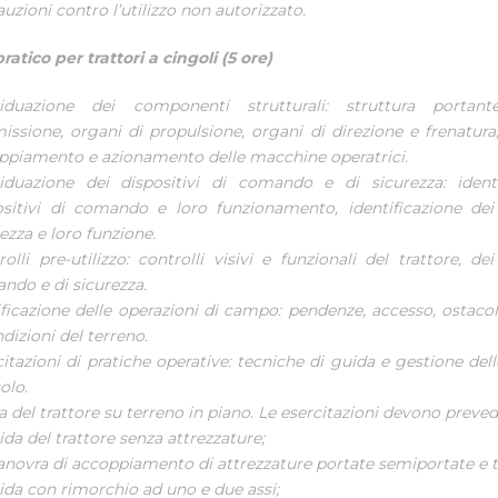
uzioni contro l’utilizzo non autorizzato.
atico per trattori a cingoli (5 ore)
viduazione dei componenti strutturali: struttura portan
issione, organi di propulsione, organi di direzione e frenatura,
ppiamento e azionamento delle macchine operatrici.
viduazione dei dispositivi di comando e di sicurezza: identi
ositivi di comando e loro funzionamento, identificazione dei 
ezza e loro funzione.
olli pre-utilizzo: controlli visivi e funzionali del trattore, dei
ndo e di sicurezza.
ificazione delle operazioni di campo: pendenze, accesso, ostacol
dizioni del terreno.
itazioni di pratiche operative: tecniche di guida e gestione dell
olo.
 del trattore su terreno in piano. Le esercitazioni devono preved
ida del trattore senza attrezzature;
anovra di accoppiamento di attrezzature portate semiportate e t
ida con rimorchio ad uno e due assi;