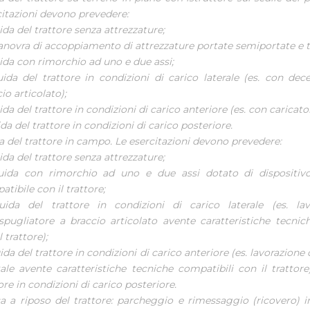
citazioni devono prevedere:
ida del trattore senza attrezzature;
anovra di accoppiamento di attrezzature portate semiportate e t
ida con rimorchio ad uno e due assi;
uida del trattore in condizioni di carico laterale (es. con dec
io articolato);
ida del trattore in condizioni di carico anteriore (es. con caricato
ida del trattore in condizioni di carico posteriore.
a del trattore in campo. Le esercitazioni devono prevedere:
ida del trattore senza attrezzature;
uida con rimorchio ad uno e due assi dotato di dispositivo
tibile con il trattore;
uida del trattore in condizioni di carico laterale (es. la
spugliatore a braccio articolato avente caratteristiche tecnic
l trattore);
ida del trattore in condizioni di carico anteriore (es. lavorazione
tale avente caratteristiche tecniche compatibili con il trattore
ore in condizioni di carico posteriore.
a a riposo del trattore: parcheggio e rimessaggio (ricovero) i