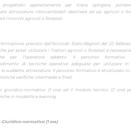
e, progettato appositamente per tirare, spingere, portar
te attrezzature intercambiabili destinate ad usi agricoli o for
are rimorchi agricoli o forestali.
formazione previsto dall’Accordo Stato-Regioni del 22 febbraio
he per poter utilizzare i Trattori agricoli o forestali è necessari
zione per l’operatore addetto. Il percorso formativo è
endimento di tecniche operative adeguate per utilizzare in 
 le suddette attrezzature. Il percorso formativo è strutturato in
, nonché verifiche intermedie e finali.
o giuridico-normativo (1 ora) ed il modulo tecnico (2 ore) p
nche in modalità e-learning.
 Giuridico-normativo (1 ora)