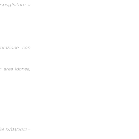
espugliatore a
vorazione con
n area idonea,
 12/03/2012 –