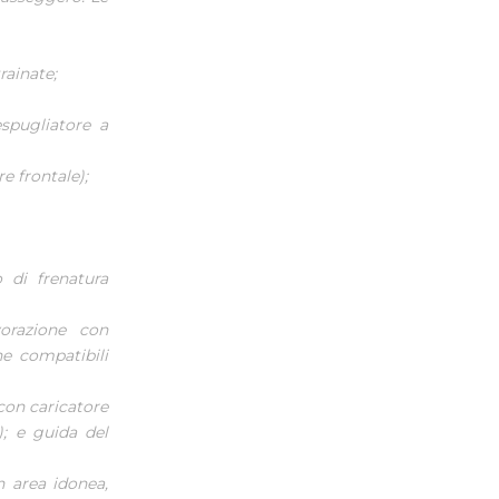
rainate;
espugliatore a
re frontale);
 di frenatura
vorazione con
he compatibili
 con caricatore
); e guida del
n area idonea,