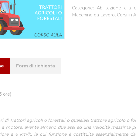
Categorie:
Abilitazione alla
Macchine da Lavoro
,
Corsi in 
ne
Form di richiesta
13 ore)
ri di Trattori agricoli o forestali o qualsiasi trattore agricolo o f
i, a motore, avente almeno due assi ed una velocità massima p
riore a 6 km/h, la cui funzione è costituita essenzialmente da