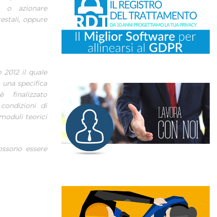
e o azionare
estali, oppure
 2012 il quale
a una specifica
 finalizzato
condizioni di
 moduli teorici
ossono essere