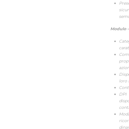
Pres
sicu
semov
Modulo –
Categ
carat
Comp
prop
azio
Disp
loro 
Contr
DPI 
disp
conta
Moda
ricor
dina