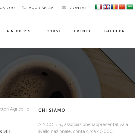
 031700
800 038 419
CONTATTI
A.N.CO.R.S.
CORSI
EVENTI
BACHECA
ttori Agricoli e
CHI SIAMO
A.N.CO.R.S., associazione rappresentativa a
stali
livello nazionale, conta circa 40.000