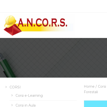
Home
/
Corsi
CORSI
Forestali
Corsi e-Learning
Corsi in Aula