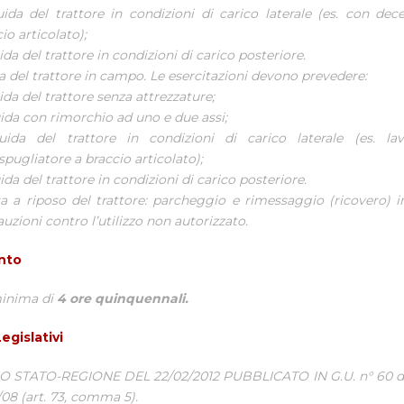
uida del trattore in condizioni di carico laterale (es. con dec
io articolato);
ida del trattore in condizioni di carico posteriore.
a del trattore in campo. Le esercitazioni devono prevedere:
ida del trattore senza attrezzature;
uida con rimorchio ad uno e due assi;
uida del trattore in condizioni di carico laterale (es. la
pugliatore a braccio articolato);
ida del trattore in condizioni di carico posteriore.
a a riposo del trattore: parcheggio e rimessaggio (ricovero) i
uzioni contro l’utilizzo non autorizzato.
nto
inima di
4 ore
quinquennali.
egislativi
STATO-REGIONE DEL 22/02/2012 PUBBLICATO IN G.U. n° 60 del
/08 (art. 73, comma 5).