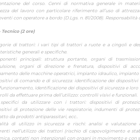
entazione del corso. Cenni di normativa generale in materi
rezza del lavoro con particolare riferimento all’uso di attrezza
enti con operatore a bordo (D.Lgs. n. 81/2008). Responsabilità d
 Tecnico (2 ore)
orie di trattori: i vari tipi di trattori a ruote e a cingoli e de
teristiche generali e specifiche.
onenti principali: struttura portante, organi di trasmission
ulsione, organi di direzione e frenatura, dispositivi di ac
namento delle macchine operatrici, impianto idraulico, impianto e
ositivi di comando e di sicurezza: identificazione dei dispositiv
funzionamento, identificazione dei dispositivi di sicurezza e loro
olli da effettuare prima dell’utilizzo: controlli visivi e funzionali.
specifici da utilizzare con i trattori: dispositivi di protezio
ositivi di protezione delle vie respiratorie, indumenti di protez
tto da prodotti antiparassitari, ecc..
lità di utilizzo in sicurezza e rischi: analisi e valutazione 
renti nell’utilizzo dei trattori (rischio di capovolgimento e stab
mica, contatti non intenzionali con organi in movimento e con su