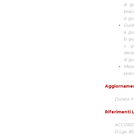
d. g
bracc
e. gu
Guid
a. gu
b. g
c. g
deces
d. gu
Mess
preca
Aggiorname
Durata m
Riferimenti L
ACCORDO 
D.Lgs. 81