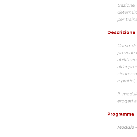
trazion
determina
per train
Descrizione
Corso di 
prevede c
abilita
all’appr
sicurezza
e pratici
Il modul
erogati a
Programma
Modulo –