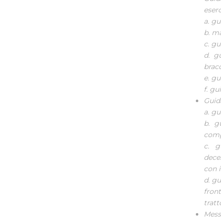
eser
a. gu
b. m
c. gu
d. g
bracc
e. gu
f. gu
Guid
a. gu
b. g
compa
c. g
dece
con i
d. gu
fron
tratt
Mess