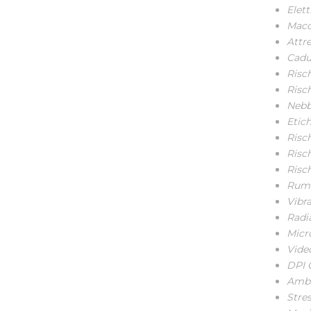
Elett
Macc
Attre
Cadut
Risch
Risch
Nebbi
Etich
Risc
Risch
Rischi
Rumo
Vibra
Radia
Micr
Vide
DPI 
Ambi
Stres