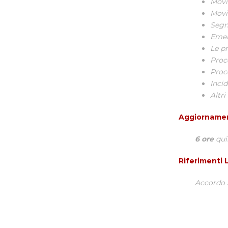
Movi
Movi
Segn
Emer
Le pr
Proc
Proc
Incid
Altri
Aggiorname
6 ore
qui
Riferimenti L
Accordo S