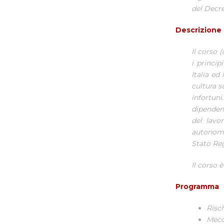
del Decre
Descrizione
Il corso (
i princip
Italia ed
cultura s
infortuni
dipendent
del lavor
autonome 
Stato Reg
Il corso 
Programma
Risch
Mecc