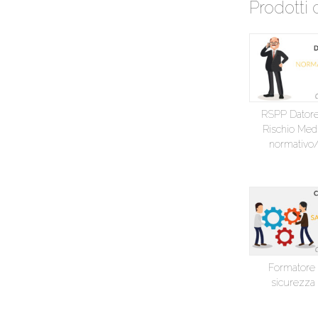
Prodotti 
RSPP Datore
Rischio Med
normativo/
Formatore 
sicurezza 