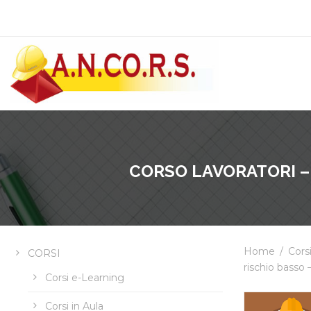
CORSO LAVORATORI –
Home
/
Cors
CORSI
rischio basso 
Corsi e-Learning
Corsi in Aula