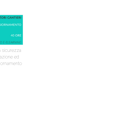
a sicurezza
tazione ed
iornamento