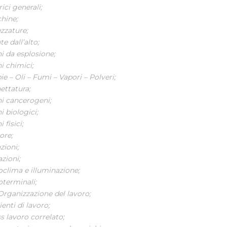
rici generali;
hine;
zzature;
e dall’alto;
i da esplosione;
i chimici;
e – Oli – Fumi – Vapori – Polveri;
ettatura;
hi cancerogeni;
i biologici;
 fisici;
re;
zioni;
zioni;
oclima e illuminazione;
oterminali;
Organizzazione del lavoro;
enti di lavoro;
s lavoro correlato;