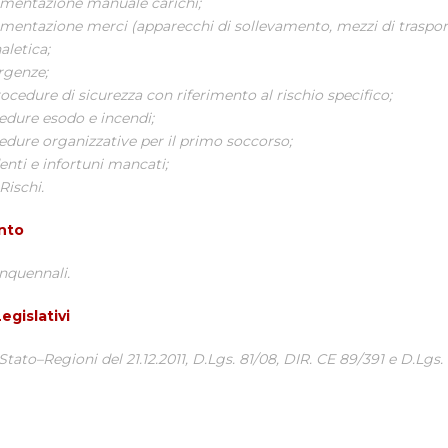
mentazione manuale carichi;
mentazione merci (apparecchi di sollevamento, mezzi di traspor
aletica;
genze;
ocedure di sicurezza con riferimento al rischio specifico;
edure esodo e incendi;
edure organizzative per il primo soccorso;
enti e infortuni mancati;
 Rischi.
nto
nquennali.
egislativi
tato–Regioni del 21.12.2011, D.Lgs. 81/08, DIR. CE 89/391 e D.Lgs.