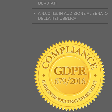
DEPUTATI
A.N.CO.R.S. IN AUDIZIONE AL SENATO
DELLA REPUBBLICA