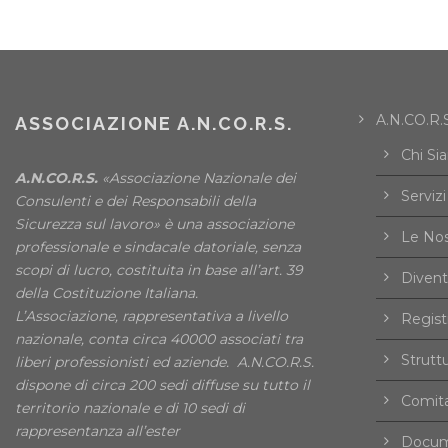
A.N.CO.R.S
ASSOCIAZIONE A.N.CO.R.S.
Chi Si
A.N.CO.R.S.
«Associazione Nazionale dei
Servizi
Consulenti e dei Responsabili della
Sicurezza sul lavoro» è una associazione
Le Nos
professionale e sindacale datoriale, senza
scopi di lucro, costituita in base all’art. 39
Divent
della Costituzione Italiana.
L’Associazione, rappresentativa a livello
Registr
nazionale, conta circa 40000 associati tra
Strutt
liberi professionisti ed aziende. A.N.CO.R.S.
dispone di circa 200 sedi diffuse su tutto il
Comita
territorio nazionale e di 10 sedi di
rappresentanza all’ester
Docume