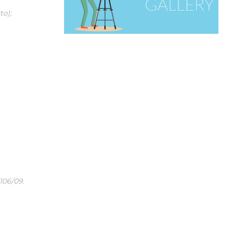
to);
 106/09.