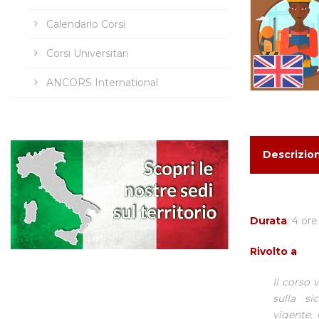
Calendario Corsi
Corsi Universitari
ANCORS International
Descrizio
Durata
: 4 ore
Rivolto a
Il corso 
sulla si
vigente. 