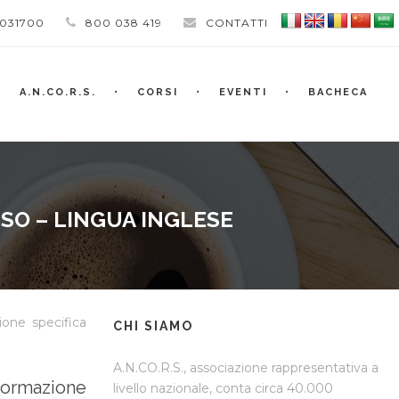
 031700
800 038 419
CONTATTI
A.N.CO.R.S.
CORSI
EVENTI
BACHECA
SO – LINGUA INGLESE
one specifica
CHI SIAMO
A.N.CO.R.S., associazione rappresentativa a
Formazione
livello nazionale, conta circa 40.000