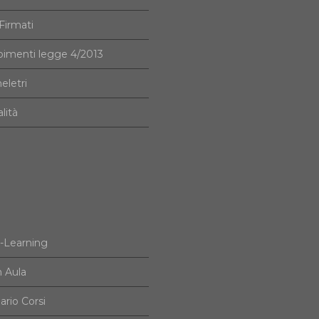
irmati
imenti legge 4/2013
eletri
alità
e-Learning
n Aula
ario Corsi