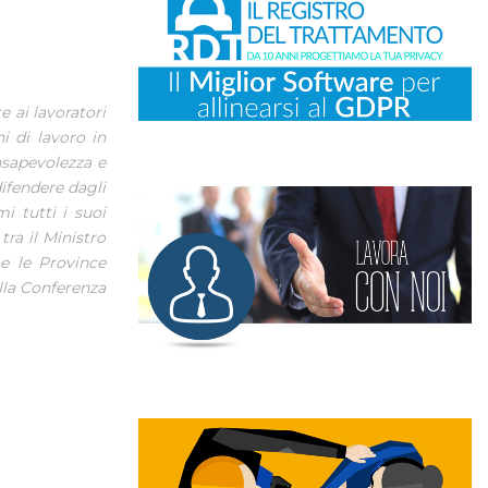
e ai lavoratori
i di lavoro in
onsapevolezza e
difendere dagli
i tutti i suoi
tra il Ministro
 e le Province
lla Conferenza