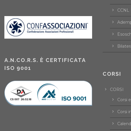
CCNL F
Ademp
Esosch
Bilater
A.N.CO.R.S. È CERTIFICATA
ISO 9001
CORSI
CORSI
Corsi 
Corsi i
Calend