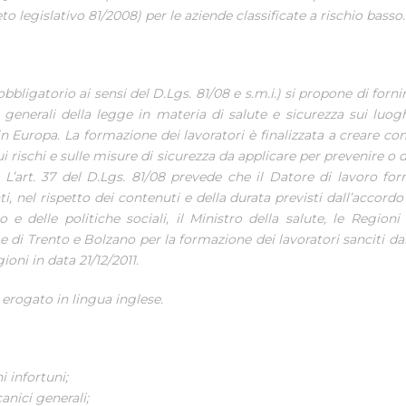
to legislativo 81/2008) per le aziende classificate a rischio basso.
obbligatorio ai sensi del D.Lgs. 81/08 e s.m.i.) si propone di fornir
i generali della legge in materia di salute e sicurezza sui luogh
 in Europa. La formazione dei lavoratori è finalizzata a creare c
ui rischi e sulle misure di sicurezza da applicare per prevenire o 
. L’art. 37 del D.Lgs. 81/08 prevede che il Datore di lavoro form
i, nel rispetto dei contenuti e della durata previsti dall’accordo 
o e delle politiche sociali, il Ministro della salute, le Regioni
di Trento e Bolzano per la formazione dei lavoratori sanciti da
ioni in data 21/12/2011.
è erogato in lingua inglese.
i infortuni;
anici generali;