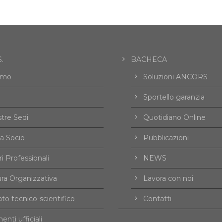
.
BACHECA
amo
Soluzioni ANCORS
Sportello garanzia
tre Sedi
Quotidiano Online
a Socio
Pubblicazioni
i Professionali
NEWS
ura Organizzativa
Lavora con noi
to tecnico-scientifico
Contatti
nti ufficiali