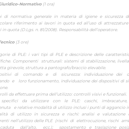
iuridico–Normativo
(1 ora)
i di normativa generale in materia di igiene e sicurezza d
icolare riferimento ai Iavori in quota ed all’uso di attrezzature
i in quota (D.Lgs. n. 81/2008). Responsabilità dell’operatore.
Tecnico
(3 ore)
gorie di PLE: i vari tipi di PLE e descrizione delle caratteristi
fiche. Componenti strutturali: sistemi di stabilizzazione, livell
tta girevole, struttura a pantografo/braccio elevabile.
ositivi di comando e di sicurezza: individuazione dei d
ndo e loro funzionamento, individuazione dei dispositivi di si
ione.
olli da effettuare prima dell’utilizzo: controlli visivi e funzionali.
specifici da utilizzare con le PLE: caschi, imbracature
enuta e relative modalità di utilizzo inclusi i punti di aggancio 
lità di utilizzo in sicurezza e rischi: analisi e valutazione 
renti nell’utilizzo delle PLE (rischi di elettrocuzione, rischi amb
aduta dall’alto, ecc.); spostamento e traslazione posi