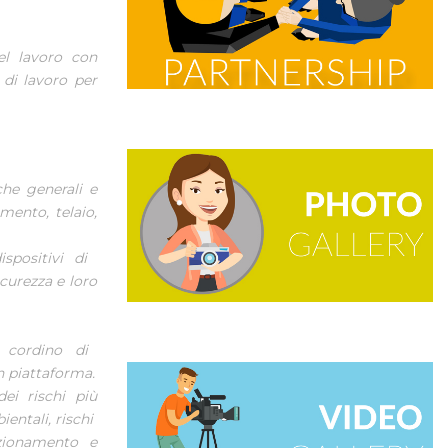
el lavoro con
 di lavoro per
che generali e
amento, telaio,
ispositivi di
curezza e loro
, cordino di
in piattaforma.
dei rischi più
ientali, rischi
zionamento e