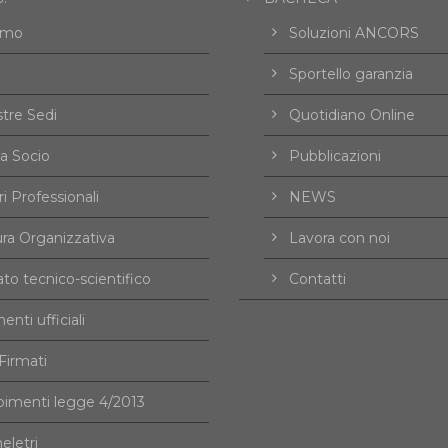
amo
Soluzioni ANCORS
Sportello garanzia
tre Sedi
Quotidiano Online
a Socio
Pubblicazioni
i Professionali
NEWS
ura Organizzativa
Lavora con noi
to tecnico-scientifico
Contatti
nti ufficiali
irmati
imenti legge 4/2013
eletri