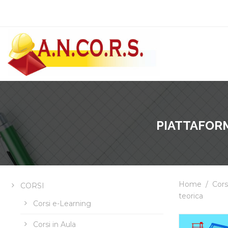
PIATTAFORM
Home
/
Cors
CORSI
teorica
Corsi e-Learning
Corsi in Aula