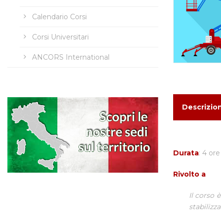
Calendario Corsi
Corsi Universitari
ANCORS International
Descrizio
Durata
: 4 ore
Rivolto a
Il corso 
stabilizza