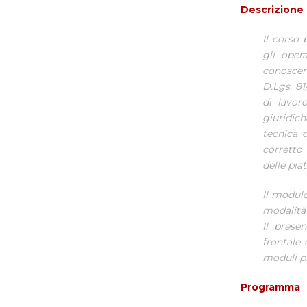
Descrizione
Il corso 
gli oper
conoscenz
D.Lgs. 81
di lavor
giuridich
tecnica d
corretto
delle pia
Il modulo
modalità 
Il prese
frontale
moduli pr
Programma