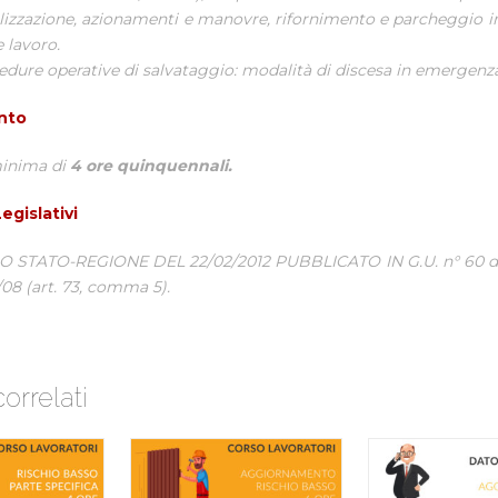
ilizzazione, azionamenti e manovre, rifornimento e parcheggio 
e lavoro.
edure operative di salvataggio: modalità di discesa in emergenza
nto
inima di
4 ore
quinquennali.
egislativi
STATO-REGIONE DEL 22/02/2012 PUBBLICATO IN G.U. n° 60 del
/08 (art. 73, comma 5).
correlati