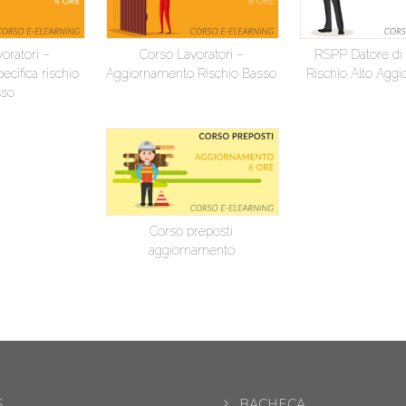
oratori –
Corso Lavoratori –
RSPP Datore di
cifica rischio
Aggiornamento Rischio Basso
Rischio Alto Agg
sso
Corso preposti
aggiornamento
.
BACHECA