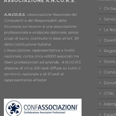
ASSOCIAZIONE A.N.CO.R.S.
Chi Si
A.N.CO.R.S.
«Associazione Nazionale dei
Servizi
Consulenti e dei Responsabili della
Sicurezza sul lavoro» è una associazione
Le Nos
professionale e sindacale datoriale, senza
scopi di lucro, costituita in base all’art. 39
Divent
della Costituzione Italiana.
L’Associazione, rappresentativa a livello
Registr
nazionale, conta circa 40000 associati tra
Strutt
liberi professionisti ed aziende. A.N.CO.R.S.
dispone di circa 200 sedi diffuse su tutto il
Comita
territorio nazionale e di 10 sedi di
rappresentanza all’ester
Docume
CCNL F
Ademp
Esosch