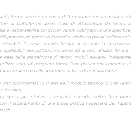
piattaforme aeree è un corso di formazione teorico-pratico, ob
atori di piattaforme aeree. L’uso di attrezzature da lavoro 
e e responsabilità particolari rende obbligatoria una specifica a
/08 prevede un percorso formativo dedicato per gli utilizzatori 
o elevabili. Il corso intende fornire ai discenti la conoscenz
e applicabili alle piattaforme aeree ed al loro utilizzo, fornire
i base delle piattaforme di lavoro mobili elevabili indispensabi
 utilizzo, con un’ adeguata formazione pratica relativamente a
ttaforme aeree ed alle operazioni di base di manutenzione.
 giuridico-normativo (1 ora) ed il modulo tecnico (3 ore) veng
e-learning.
nte corso, per ritenersi completo, richiede inoltre formazion
 con il superamento di una prova pratica necessaria per l’app
atici.