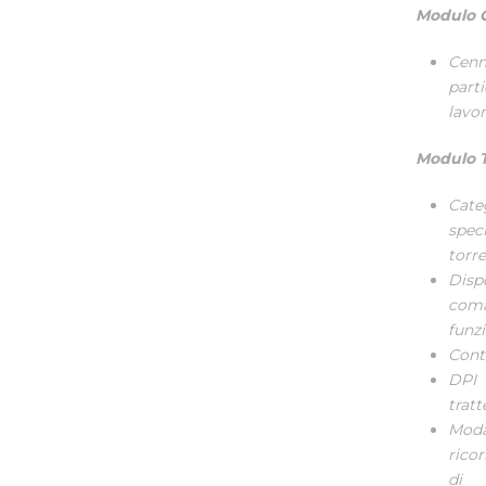
Modulo G
Cenn
part
lavor
Modulo 
Cate
speci
torre
Disp
coma
funz
Contr
DPI 
tratt
Moda
ricor
di c