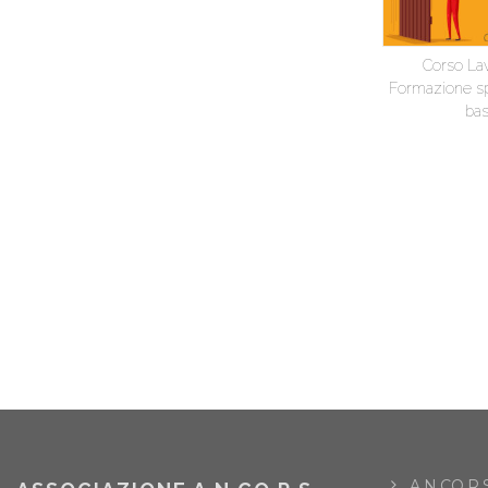
Corso Lav
Formazione spe
ba
A.N.CO.R.S