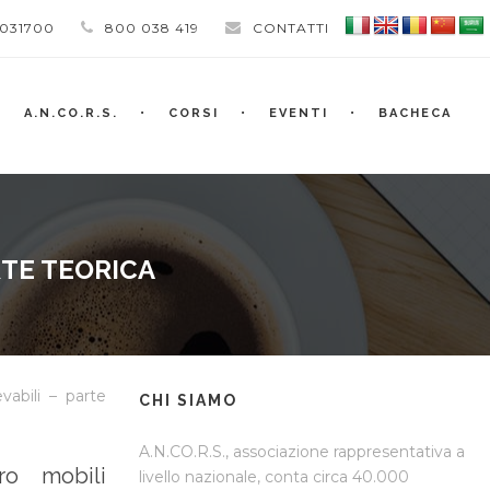
 031700
800 038 419
CONTATTI
A.N.CO.R.S.
CORSI
EVENTI
BACHECA
RTE TEORICA
vabili – parte
CHI SIAMO
A.N.CO.R.S., associazione rappresentativa a
ro mobili
livello nazionale, conta circa 40.000