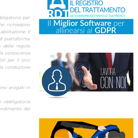
bligatorio per
che richiedono
bilitazione. Il
di piattaforme
a delle regole
 la conoscenza
li per il loro
lla conduzione
ono erogati in
e obbligatoria
rendimento dei