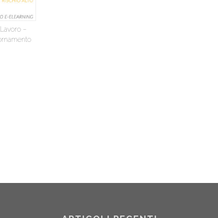
 Lavoro –
iornamento