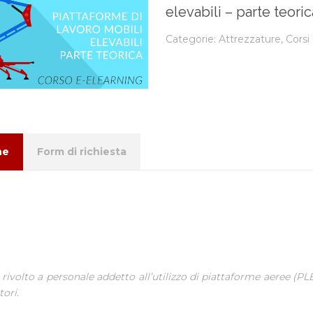
elevabili – parte teoric
Categorie:
Attrezzature
,
Corsi
ne
Form di richiesta
è rivolto a personale addetto all’utilizzo di piattaforme aeree (PL
tori.