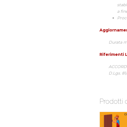
stab
a fin
Proc
Aggiorname
Durata m
Riferimenti L
ACCORDO 
D.Lgs. 81
Prodotti 