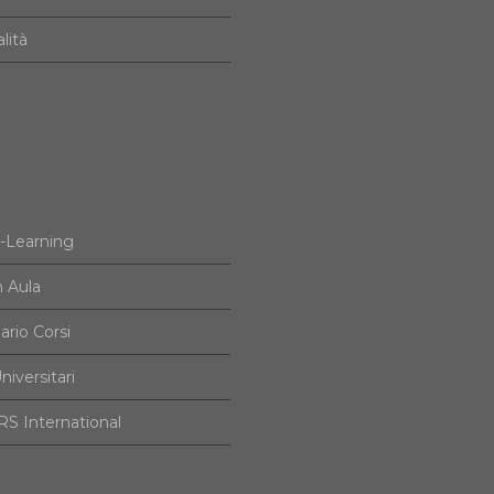
alità
e-Learning
n Aula
ario Corsi
niversitari
S International