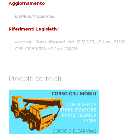
Aggiornamento
6 ore
quinquennali.
Riferimenti Legislativi
Accordo Stato–Regioni del 21.12.2011, D.Lgs. 81/08,
DIR. CE 89/391 e D.Lgs. 106/09.
Prodotti correlati