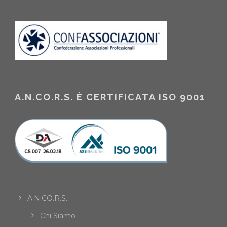
A.N.CO.R.S. È CERTIFICATA ISO 9001
A.N.CO.R.S.
Chi Siamo