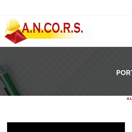
POR
A