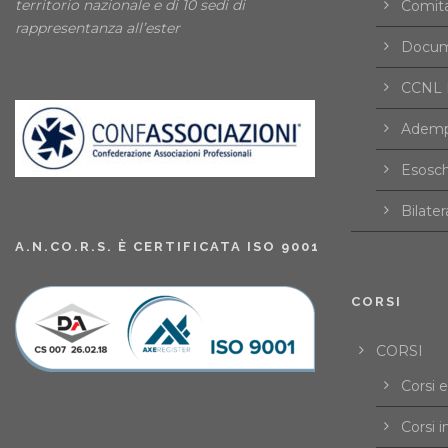
territorio nazionale e di 10 sedi di
Comita
rappresentanza all’ester
Docume
CCNL F
Ademp
Esosch
Bilater
A.N.CO.R.S. È CERTIFICATA ISO 9001
CORSI
CORSI
Corsi 
Corsi i