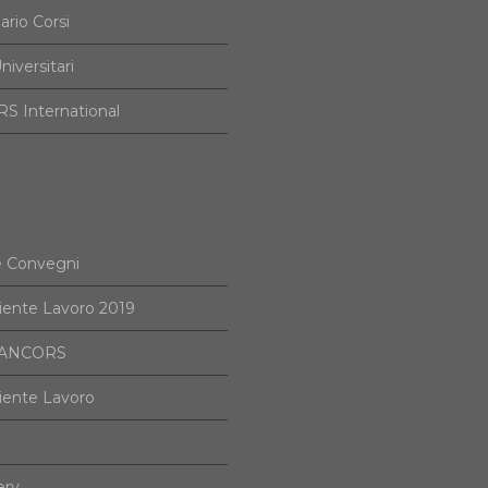
ario Corsi
niversitari
S International
e Convegni
iente Lavoro 2019
i ANCORS
iente Lavoro
ery