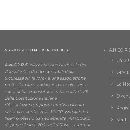
A.N.CO.R.S
ASSOCIAZIONE A.N.CO.R.S.
Chi Si
A.N.CO.R.S.
«Associazione Nazionale dei
Consulenti e dei Responsabili della
Servizi
Sicurezza sul lavoro» è una associazione
Le Nos
professionale e sindacale datoriale, senza
scopi di lucro, costituita in base all’art. 39
Divent
della Costituzione Italiana.
L’Associazione, rappresentativa a livello
Registr
nazionale, conta circa 40000 associati tra
liberi professionisti ed aziende. A.N.CO.R.S.
Strutt
dispone di circa 200 sedi diffuse su tutto il