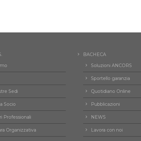
.
BACHECA
amo
Soluzioni ANCORS
Sportello garanzia
tre Sedi
Quotidiano Online
a Socio
Pubblicazioni
i Professionali
NEWS
ura Organizzativa
Lavora con noi