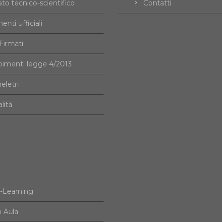
to tecnico-scientifico
Contatti
nti ufficiali
irmati
imenti legge 4/2013
eletri
alità
e-Learning
n Aula