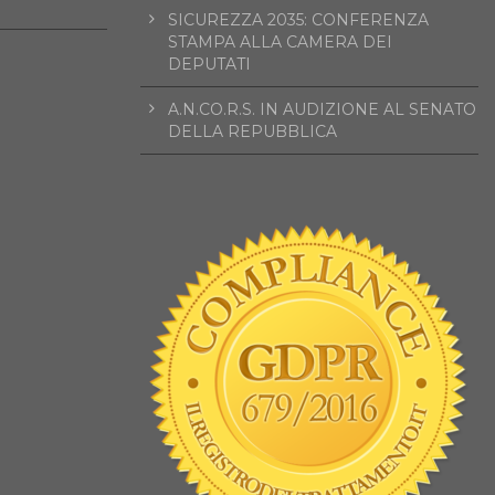
SICUREZZA 2035: CONFERENZA
STAMPA ALLA CAMERA DEI
DEPUTATI
A.N.CO.R.S. IN AUDIZIONE AL SENATO
DELLA REPUBBLICA