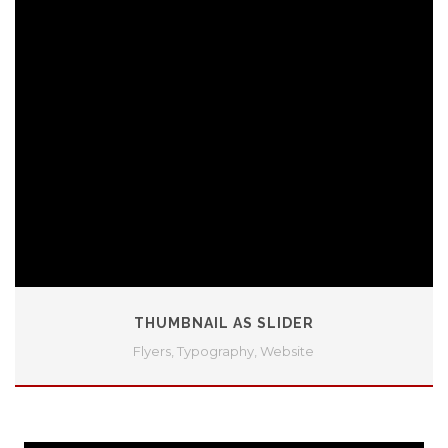
THUMBNAIL AS SLIDER
Flyers
,
Typography
,
Website