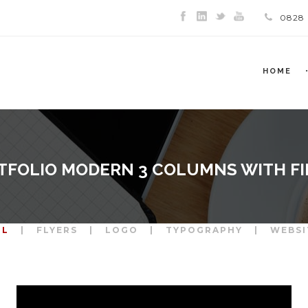
0828
HOME
TFOLIO MODERN 3 COLUMNS WITH FI
LL
|
FLYERS
|
LOGO
|
TYPOGRAPHY
|
WEBSI