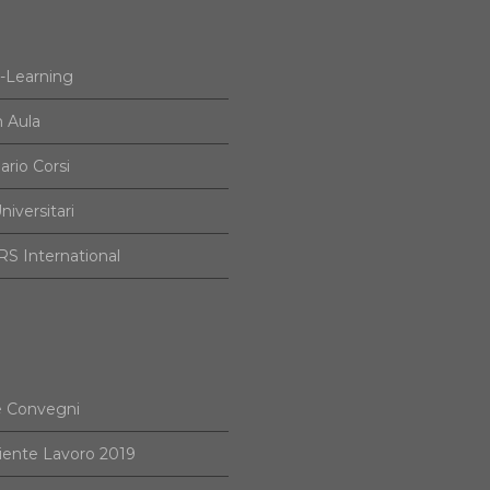
e-Learning
n Aula
ario Corsi
niversitari
S International
e Convegni
iente Lavoro 2019