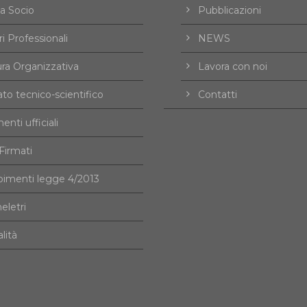
a Socio
Pubblicazioni
i Professionali
NEWS
ura Organizzativa
Lavora con noi
to tecnico-scientifico
Contatti
nti ufficiali
irmati
imenti legge 4/2013
eletri
alità