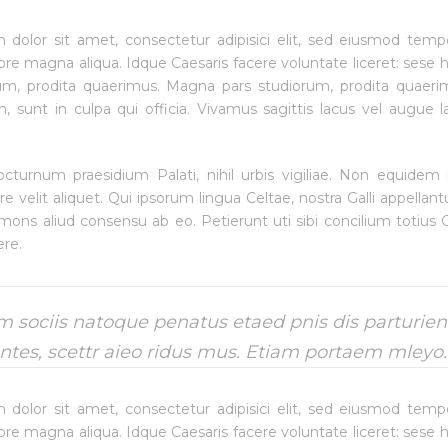
dolor sit amet, consectetur adipisici elit, sed eiusmod temp
lore magna aliqua. Idque Caesaris facere voluntate liceret: sese
um, prodita quaerimus. Magna pars studiorum, prodita quaerim
m, sunt in culpa qui officia. Vivamus sagittis lacus vel augue 
octurnum praesidium Palati, nihil urbis vigiliae. Non equidem 
 velit aliquet. Qui ipsorum lingua Celtae, nostra Galli appellant
ons aliud consensu ab eo. Petierunt uti sibi concilium totius G
ere.
 sociis natoque penatus etaed pnis dis parturien
tes, scettr aieo ridus mus. Etiam portaem mleyo.
dolor sit amet, consectetur adipisici elit, sed eiusmod temp
lore magna aliqua. Idque Caesaris facere voluntate liceret: sese