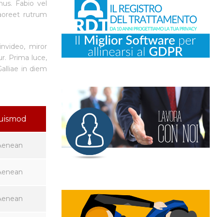
us. Fabio vel
laoreet rutrum
invideo, miror
ur. Prima luce,
alliae in diem
uismod
Aenean
Aenean
Aenean