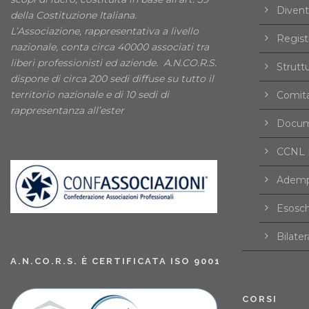
Divent
della Costituzione Italiana.
L’Associazione, rappresentativa a livello
Registr
nazionale, conta circa 40000 associati tra
liberi professionisti ed aziende. A.N.CO.R.S.
Strutt
dispone di circa 200 sedi diffuse su tutto il
territorio nazionale e di 10 sedi di
Comita
rappresentanza all’ester
Docume
CCNL F
Ademp
Esosch
Bilater
A.N.CO.R.S. È CERTIFICATA ISO 9001
CORSI