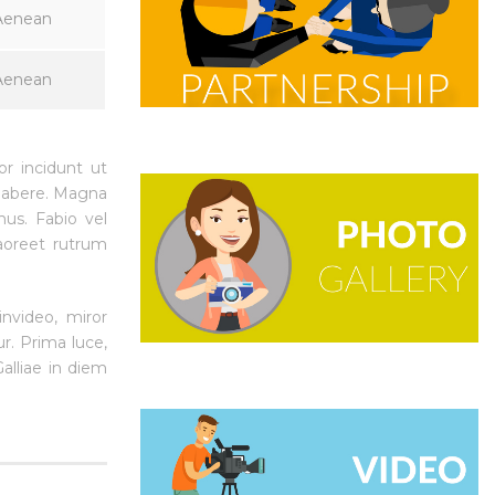
Aenean
Aenean
or incidunt ut
 habere. Magna
us. Fabio vel
laoreet rutrum
invideo, miror
ur. Prima luce,
alliae in diem