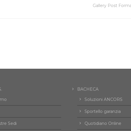
Gallery Post Forma
.
BACHECA
amo
Soluzioni ANCORS
Sportello garanzia
tre Sedi
Quotidiano Online