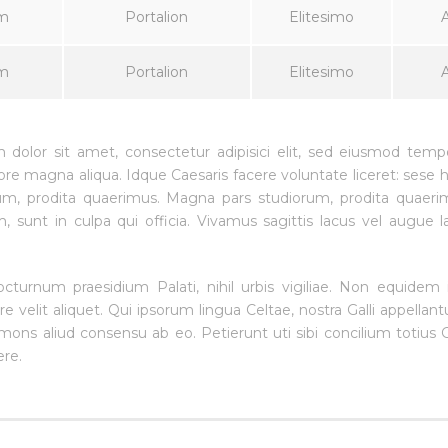
m
Portalion
Elitesimo
m
Portalion
Elitesimo
dolor sit amet, consectetur adipisici elit, sed eiusmod temp
lore magna aliqua. Idque Caesaris facere voluntate liceret: sese
um, prodita quaerimus. Magna pars studiorum, prodita quaerim
m, sunt in culpa qui officia. Vivamus sagittis lacus vel augue 
octurnum praesidium Palati, nihil urbis vigiliae. Non equidem 
 velit aliquet. Qui ipsorum lingua Celtae, nostra Galli appellant
ons aliud consensu ab eo. Petierunt uti sibi concilium totius G
ere.