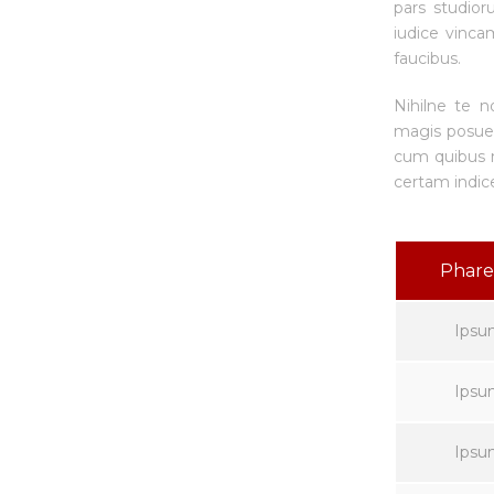
pars studior
iudice vinca
faucibus.
Nihilne te n
magis posuere
cum quibus m
certam indic
Phare
Ipsu
Ipsu
Ipsu