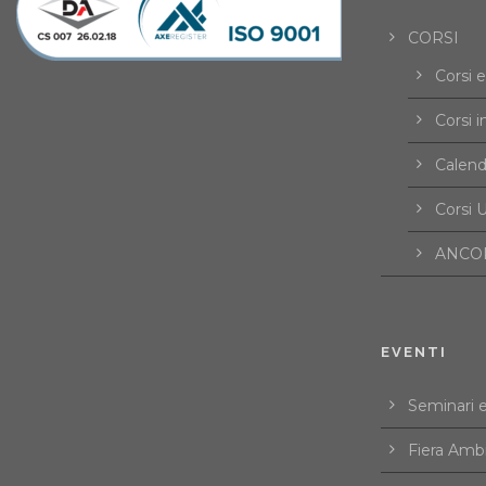
CORSI
Corsi 
Corsi i
Calend
Corsi U
ANCOR
EVENTI
Seminari 
Fiera Amb