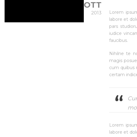
OTT
Lorem ipsum 
2013
labore et do
pars studior
iudice vinca
faucibus.
Nihilne te n
magis posuere
cum quibus m
certam indic
Cum
mon
Lorem ipsum 
labore et do