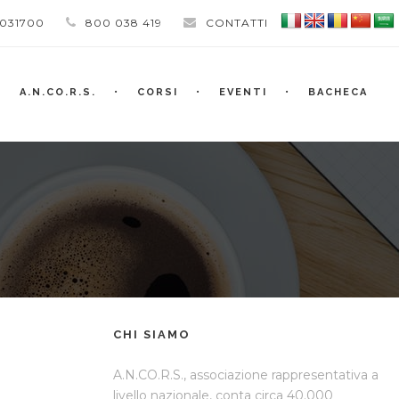
 031700
800 038 419
CONTATTI
A.N.CO.R.S.
CORSI
EVENTI
BACHECA
CHI SIAMO
A.N.CO.R.S., associazione rappresentativa a
livello nazionale, conta circa 40.000