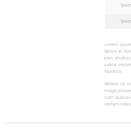
Ipsu
Ipsu
Lorem ipsum 
labore et do
pars studior
iudice vinca
faucibus.
Nihilne te n
magis posuere
cum quibus m
certam indic