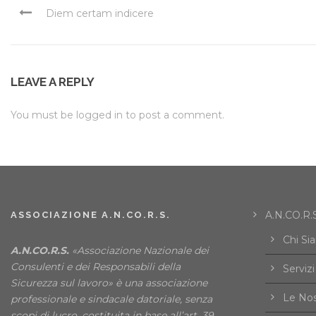
Diem certam indicere
LEAVE A REPLY
You must be
logged in
to post a comment.
A.N.CO.R.S
ASSOCIAZIONE A.N.CO.R.S.
Chi Si
A.N.CO.R.S.
«Associazione Nazionale dei
Consulenti e dei Responsabili della
Servizi
Sicurezza sul lavoro» è una associazione
Le Nos
professionale e sindacale datoriale, senza
scopi di lucro, costituita in base all’art. 39