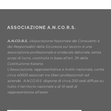
ASSOCIAZIONE A.N.CO.R.S.
A.N.CO.R.S.
«Associazione Nazionale dei Consulenti e
dei Responsabili della Sicurezza sul lavoro» è una
associazione professionale e sindacale datoriale, senza
scopi di lucro, costituita in base all’art. 39 della
Costituzione Italiana.
L’Associazione, rappresentativa a livello nazionale, conta
circa 40000 associati tra liberi professionisti ed
aziende. A.N.CO.R.S. dispone di circa 200 sedi diffuse su
tutto il territorio nazionale e di 10 sedi di
rappresentanza all’ester