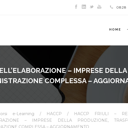
0828
HOME
DELL’ELABORAZIONE – IMPRESE DELL
ISTRAZIONE COMPLESSA – AGGIOR
orsi e-Learning
/
HACCP
/ HACCP FRIULI – RES
ORAZIONE – IMPRESE DELLA PRODUZIONE, TRASF
RAZIONE COMPLESSA – AGGIORNAMENTO