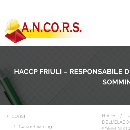
HACCP FRIULI – RESPONSABILE 
SOMMIN
Home
/
C
CORSI
DELL’ELAB
Corsi e-Learning
SOMMINIST