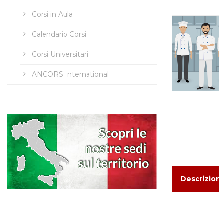
Corsi in Aula
Calendario Corsi
Corsi Universitari
ANCORS International
Descrizio