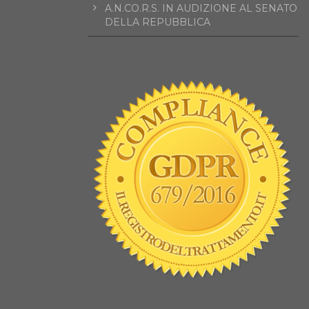
A.N.CO.R.S. IN AUDIZIONE AL SENATO
DELLA REPUBBLICA