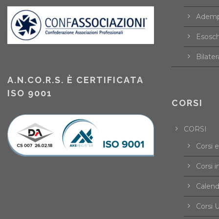
Ademp
Esosch
Bilater
A.N.CO.R.S. È CERTIFICATA
ISO 9001
CORSI
CORSI
Corsi 
Corsi i
Calend
Corsi U