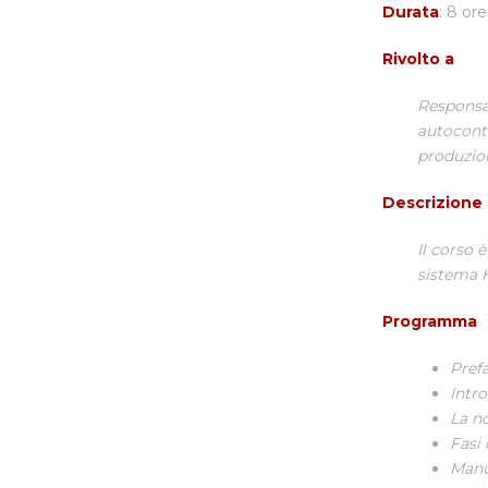
Durata
: 8 ore
Rivolto a
Responsab
autocont
produzio
Descrizione
Il corso 
sistema H
Programma
Pref
Intr
La n
Fasi 
Man