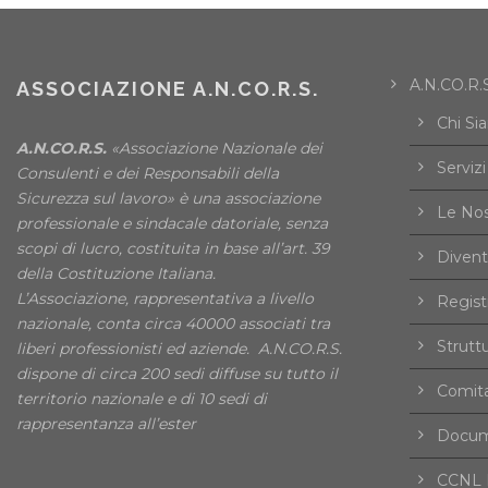
A.N.CO.R.S
ASSOCIAZIONE A.N.CO.R.S.
Chi Si
A.N.CO.R.S.
«Associazione Nazionale dei
Servizi
Consulenti e dei Responsabili della
Sicurezza sul lavoro» è una associazione
Le Nos
professionale e sindacale datoriale, senza
scopi di lucro, costituita in base all’art. 39
Divent
della Costituzione Italiana.
L’Associazione, rappresentativa a livello
Registr
nazionale, conta circa 40000 associati tra
Strutt
liberi professionisti ed aziende. A.N.CO.R.S.
dispone di circa 200 sedi diffuse su tutto il
Comita
territorio nazionale e di 10 sedi di
rappresentanza all’ester
Docume
CCNL F