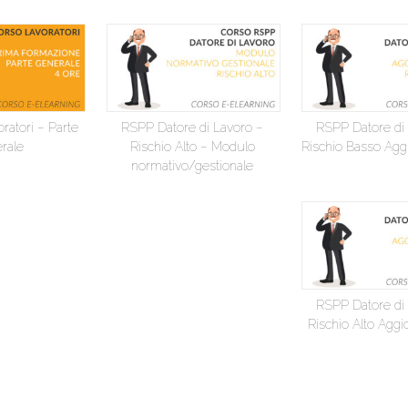
ratori – Parte
RSPP Datore di Lavoro –
RSPP Datore di
rale
Rischio Alto – Modulo
Rischio Basso Ag
normativo/gestionale
RSPP Datore di
Rischio Alto Agg