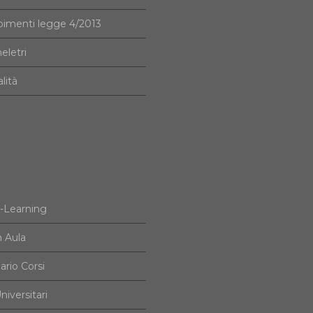
imenti legge 4/2013
eletri
alità
e-Learning
n Aula
ario Corsi
niversitari