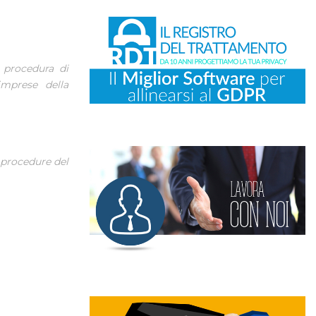
a procedura di
imprese della
e procedure del