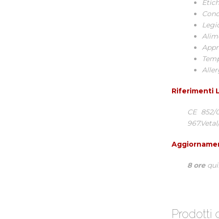
Etic
Condi
Legi
Alim
Appr
Tempe
Alle
Riferimenti L
CE 852/0
967.Vetal
Aggiorname
8 ore
qui
Prodotti 