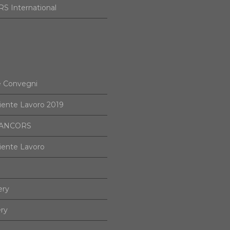
S International
e Convegni
iente Lavoro 2019
i ANCORS
iente Lavoro
ery
ery