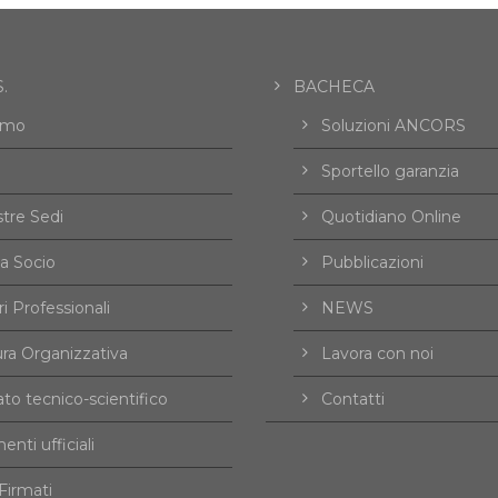
.
BACHECA
amo
Soluzioni ANCORS
Sportello garanzia
tre Sedi
Quotidiano Online
a Socio
Pubblicazioni
i Professionali
NEWS
ura Organizzativa
Lavora con noi
to tecnico-scientifico
Contatti
nti ufficiali
irmati