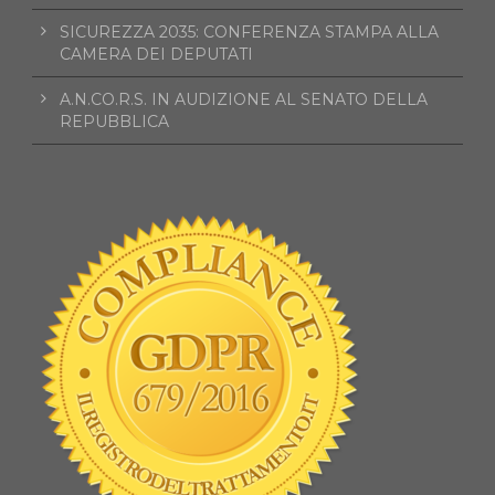
SICUREZZA 2035: CONFERENZA STAMPA ALLA
CAMERA DEI DEPUTATI
A.N.CO.R.S. IN AUDIZIONE AL SENATO DELLA
REPUBBLICA