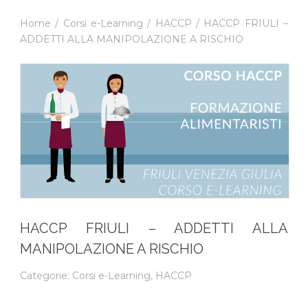
Home
/
Corsi e-Learning
/
HACCP
/ HACCP FRIULI –
ADDETTI ALLA MANIPOLAZIONE A RISCHIO
HACCP FRIULI – ADDETTI ALLA
MANIPOLAZIONE A RISCHIO
Categorie:
Corsi e-Learning
,
HACCP