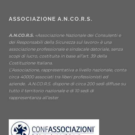
ASSOCIAZIONE A.N.CO.R.S.
A.N.CO.R.S.
«Associazione Nazionale dei Consulenti e
dei Responsabili della Sicurezza sul lavoro» è una
associazione professionale e sindacale datoriale, senza
scopi di lucro, costituita in base all’art. 39 della
Costituzione Italiana.
L’Associazione, rappresentativa a livello nazionale, conta
circa 40000 associati tra liberi professionisti ed
aziende. A.N.CO.R.S. dispone di circa 200 sedi diffuse su
tutto il territorio nazionale e di 10 sedi di
rappresentanza all’ester