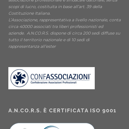
scopi di lucro, costituita in base all’art. 39 della
Costituzione Italiana.
L’Associazione, rappresentativa a livello nazionale, conta
circa 40000 associati tra liberi professionisti ed
aziende. A.N.CO.R.S. dispone di circa 200 sedi diffuse su
tutto il territorio nazionale e di 10 sedi di
rappresentanza all’ester
A.N.CO.R.S. È CERTIFICATA ISO 9001