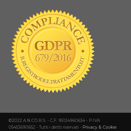
©2022 A.N.CO.R.S. - C.F. 95124960634 - P.IVA
05453690652 - Tutti i diritti riservati -
Privacy & Cookie