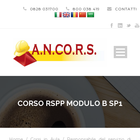
0828 031700
800 038 419
CONTATTI
CORSO RSPP MODULO B SP1
Home
/
Corsi in Aula
/
Responsabile del servizio di