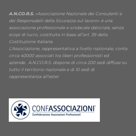
A.N.CO.R.S.
«Associazione Nazionale dei Consulenti e
dei Responsabili della Sicurezza sul lavoro» è una
associazione professionale e sindacale datoriale, senza
scopi di lucro, costituita in base all’art. 39 della
Costituzione Italiana.
L’Associazione, rappresentativa a livello nazionale, conta
circa 40000 associati tra liberi professionisti ed
aziende. A.N.CO.R.S. dispone di circa 200 sedi diffuse su
tutto il territorio nazionale e di 10 sedi di
rappresentanza all’ester