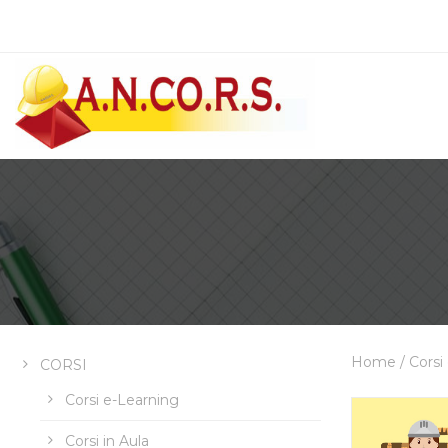
Home
/
Corsi
CORSI
Corsi e-Learning
Corsi in Aula