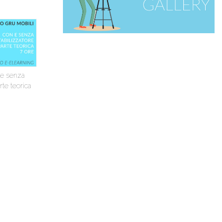
 e senza
arte teorica