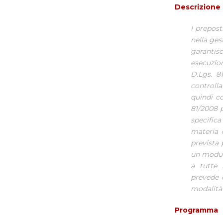
Descrizione
I prepost
nella ges
garantis
esecuzio
D.Lgs. 8
controlla
quindi co
81/2008 p
specific
materia 
prevista 
un modul
a tutte 
prevede c
modalità 
Programma