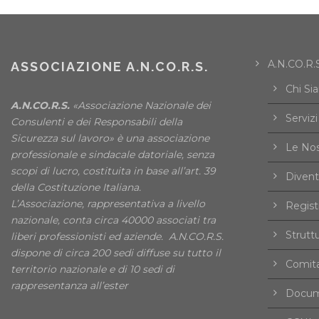
A.N.CO.R.S
ASSOCIAZIONE A.N.CO.R.S.
Chi Si
A.N.CO.R.S.
«Associazione Nazionale dei
Servizi
Consulenti e dei Responsabili della
Sicurezza sul lavoro» è una associazione
Le Nos
professionale e sindacale datoriale, senza
scopi di lucro, costituita in base all’art. 39
Divent
della Costituzione Italiana.
L’Associazione, rappresentativa a livello
Registr
nazionale, conta circa 40000 associati tra
Strutt
liberi professionisti ed aziende. A.N.CO.R.S.
dispone di circa 200 sedi diffuse su tutto il
Comita
territorio nazionale e di 10 sedi di
rappresentanza all’ester
Docume