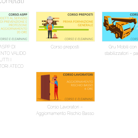
correlati
ASPP DI
Corso preposti
Gru Mobili con
NTO VALIDO
stabilizzatori – p
UTTI I
ORI ATECO
Corso Lavoratori –
Aggiornamento Rischio Basso