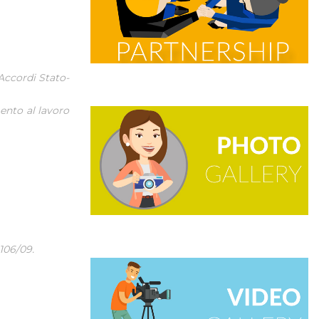
 Accordi Stato-
mento al lavoro
 106/09.