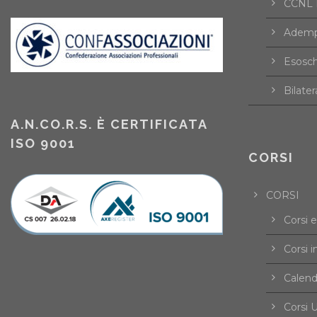
CCNL F
Ademp
Esosch
Bilater
A.N.CO.R.S. È CERTIFICATA
ISO 9001
CORSI
CORSI
Corsi 
Corsi i
Calend
Corsi U