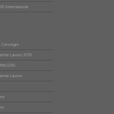
S International
e Convegni
iente Lavoro 2019
i ANCORS
iente Lavoro
ery
ery