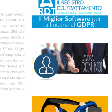
li fondamentali
tà lavorativa e
e la corretta
ticolo 299 del
ovraintende e
 individuandolo
 37 del D.lgs.
 un’adeguata e
pri compiti in
che quella già
eposto prevede
re ed è comune
ioni del 2011
zione anche in