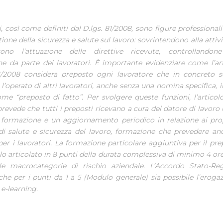
i, così come definiti dal D.lgs. 81/2008, sono figure professiona
tione della sicurezza e salute sul lavoro: sovrintendono alla attivi
cono l’attuazione delle direttive ricevute, controllandon
ne da parte dei lavoratori. È importante evidenziare come l’ar
1/2008 considera preposto ogni lavoratore che in concreto s
 l’operato di altri lavoratori, anche senza una nomina specifica,
me “preposto di fatto”. Per svolgere queste funzioni, l’articolo
revede che tutti i preposti ricevano a cura del datore di lavoro
a formazione e un aggiornamento periodico in relazione ai pro
di salute e sicurezza del lavoro, formazione che prevedere an
per i lavoratori. La formazione particolare aggiuntiva per il pr
o articolato in 8 punti della durata complessiva di minimo 4 o
le macrocategorie di rischio aziendale. L’Accordo Stato-Reg
he per i punti da 1 a 5 (Modulo generale) sia possibile l’eroga
e-learning.