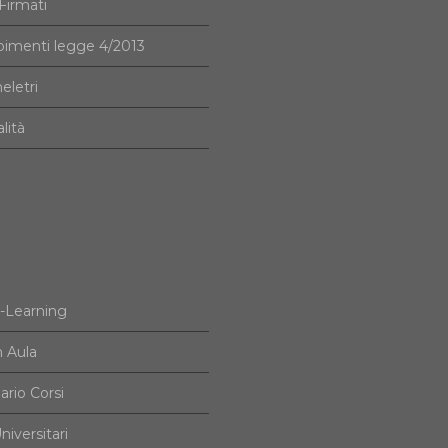
irmati
imenti legge 4/2013
eletri
alità
e-Learning
n Aula
ario Corsi
niversitari