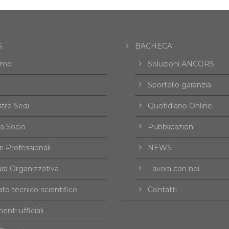
.
BACHECA
amo
Soluzioni ANCORS
Sportello garanzia
tre Sedi
Quotidiano Online
a Socio
Pubblicazioni
i Professionali
NEWS
ura Organizzativa
Lavora con noi
to tecnico-scientifico
Contatti
nti ufficiali