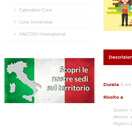
Calendario Corsi
Corsi Universitari
ANCORS International
Descrizio
Durata
: 6 ore
Rivolto a
Questo c
devono e
Regioni 2