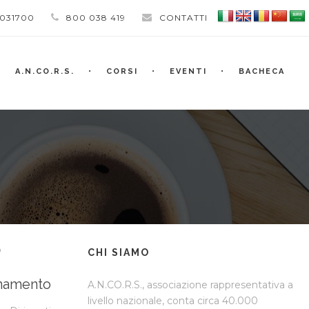
 031700
800 038 419
CONTATTI
A.N.CO.R.S.
CORSI
EVENTI
BACHECA
o
CHI SIAMO
rnamento
A.N.CO.R.S., associazione rappresentativa a
livello nazionale, conta circa 40.000