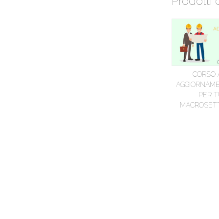
Prodotti 
CORSO 
AGGIORNAME
PER T
MACROSETT