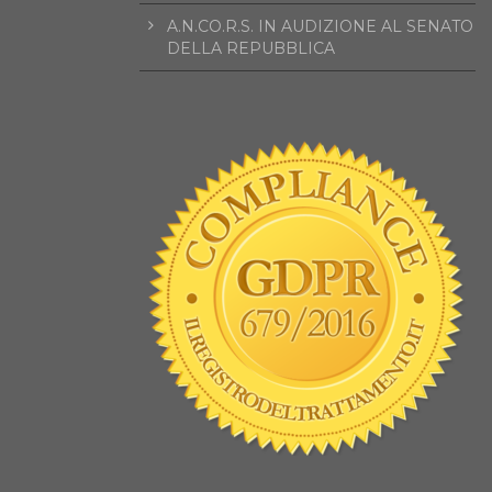
A.N.CO.R.S. IN AUDIZIONE AL SENATO
DELLA REPUBBLICA