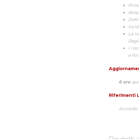
Princ
Relaz
Defin
Incid
La nu
Regi
I ris
e fo
Aggiorname
6 ore
qui
Riferimenti L
Accordo S