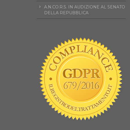
A.N.CO.R.S. IN AUDIZIONE AL SENATO
DELLA REPUBBLICA