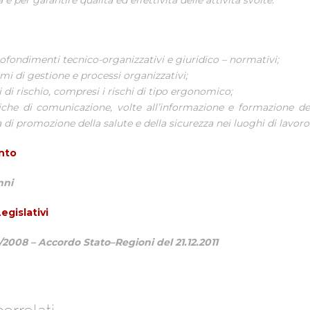
 e per garantire qualità ed effettività delle attività svolte.
ofondimenti tecnico-organizzativi e giuridico – normativi;
mi di gestione e processi organizzativi;
 di rischio, compresi i rischi di tipo ergonomico;
iche di comunicazione, volte all’informazione e formazione dei
di promozione della salute e della sicurezza nei luoghi di lavoro
nto
nni
egislativi
1/2008 –
Accordo Stato–Regioni del 21.12.2011