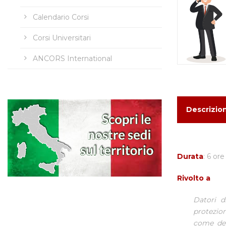
Calendario Corsi
Corsi Universitari
ANCORS International
Descrizio
Durata
: 6 ore
Rivolto a
Datori d
protezion
come def