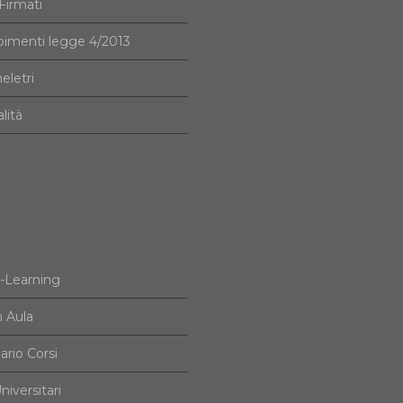
irmati
imenti legge 4/2013
eletri
alità
e-Learning
n Aula
ario Corsi
niversitari