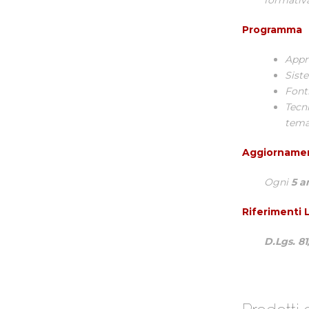
formativa
Programma
Appr
Siste
Fonti
Tecn
tema 
Aggiorname
Ogni
5 a
Riferimenti L
D.Lgs. 8