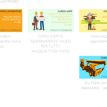
correlati
oratori –
CORSO ASPP DI
Corso prep
cifica rischio
AGGIORNAMENTO VALIDO
aggiornam
sso
PER TUTTI I
MACROSETTORI ATECO
Gru Mobili con
stabilizzatori – p