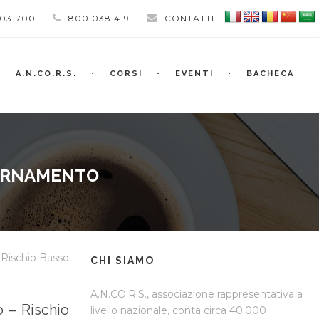
 031700
800 038 419
CONTATTI
A.N.CO.R.S.
CORSI
EVENTI
BACHECA
IORNAMENTO
 Rischio Basso
CHI SIAMO
A.N.CO.R.S., associazione rappresentativa a
 – Rischio
livello nazionale, conta circa 40.000