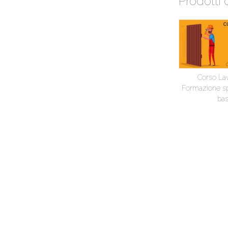
Prodotti 
Corso Lav
Formazione spe
ba