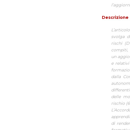
l’aggior
Descrizione
L’articol
svolga d
rischi (
compiti,
un aggior
e relativ
formazion
dalla Co
autonome
differenti
delle mod
rischio (6
L’Accord
apprendim
di render