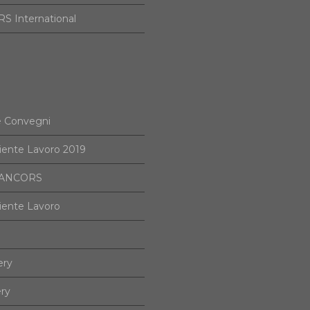
S International
e Convegni
iente Lavoro 2019
i ANCORS
iente Lavoro
ery
ery