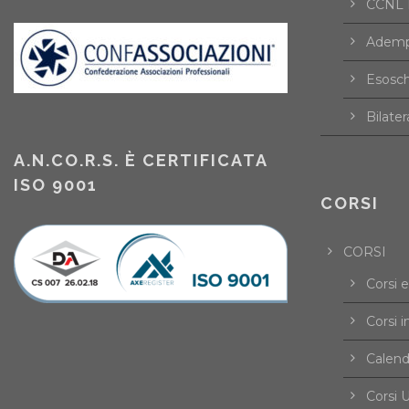
CCNL F
Ademp
Esosch
Bilater
A.N.CO.R.S. È CERTIFICATA
ISO 9001
CORSI
CORSI
Corsi 
Corsi i
Calend
Corsi U