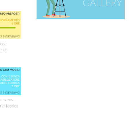
osti
ento
 e senza
arte teorica