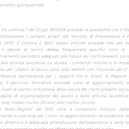
namento quinquennale.
o 34, comma 1 del D.Lgs. 81/2008 prevede la possibilità che il Da
irettamente i compiti propri del Servizio di Prevenzione e P
DL SPP). Il comma 2 dello stesso articolo prevede che, per s
 il datore di lavoro debba frequentare specifici corsi di
namento periodico adeguati alla natura dei rischi presenti sul l
i alle attività lavorative. La durata, i contenuti minimi e le mod
e per i Datori di lavoro sono stati definiti con l’Accordo del 21
nferenza permanente per i rapporti tra lo Stato, le Regioni 
. Il percorso formativo prevede corsi di aggiornamento as
 livelli di rischio in funzione della natura dei rischi presenti sul 
alità di organizzazione del lavoro e delle attività lavorative
 ore), medio rischio (10 ore), alto rischio (14 ore).
o Stato-Regioni del 2011, oltre a consentire l’utilizzo dell
ento e-Learning per i corsi di aggiornamento ne evidenzia l’eff
e dinamica e adeguata all’evoluzione dell’esperienza e della tec