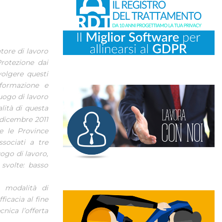
tore di lavoro
rotezione dai
volgere questi
 formazione e
uogo di lavoro
alità di questa
 dicembre 2011
e le Province
sociati a tre
luogo di lavoro,
 svolte: basso
e modalità di
icacia al fine
nica l’offerta