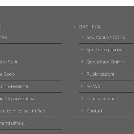
.
BACHECA
amo
Soluzioni ANCORS
Sportello garanzia
tre Sedi
Quotidiano Online
a Socio
Pubblicazioni
i Professionali
NEWS
ura Organizzativa
Lavora con noi
to tecnico-scientifico
Contatti
nti ufficiali