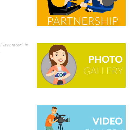
 lavoratori in
.