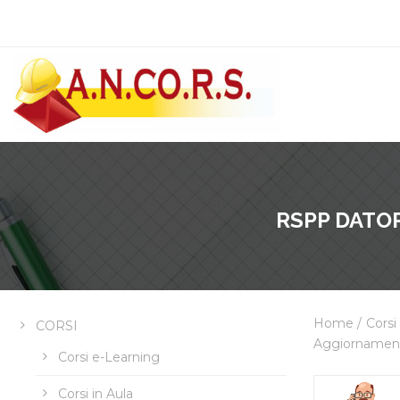
RSPP DATO
Home
/
Corsi
CORSI
Aggiornamen
Corsi e-Learning
Corsi in Aula