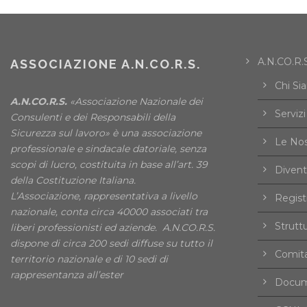
A.N.CO.R.S
ASSOCIAZIONE A.N.CO.R.S.
Chi Si
A.N.CO.R.S.
«Associazione Nazionale dei
Servizi
Consulenti e dei Responsabili della
Sicurezza sul lavoro» è una associazione
Le Nos
professionale e sindacale datoriale, senza
scopi di lucro, costituita in base all’art. 39
Divent
della Costituzione Italiana.
L’Associazione, rappresentativa a livello
Registr
nazionale, conta circa 40000 associati tra
Strutt
liberi professionisti ed aziende. A.N.CO.R.S.
dispone di circa 200 sedi diffuse su tutto il
Comita
territorio nazionale e di 10 sedi di
rappresentanza all’ester
Docume