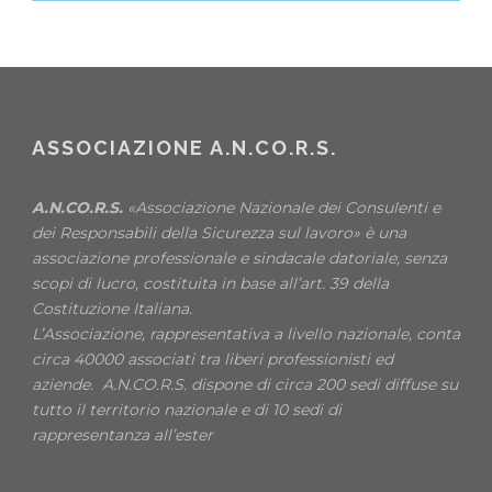
ASSOCIAZIONE A.N.CO.R.S.
A.N.CO.R.S.
«Associazione Nazionale dei Consulenti e
dei Responsabili della Sicurezza sul lavoro» è una
associazione professionale e sindacale datoriale, senza
scopi di lucro, costituita in base all’art. 39 della
Costituzione Italiana.
L’Associazione, rappresentativa a livello nazionale, conta
circa 40000 associati tra liberi professionisti ed
aziende. A.N.CO.R.S. dispone di circa 200 sedi diffuse su
tutto il territorio nazionale e di 10 sedi di
rappresentanza all’ester