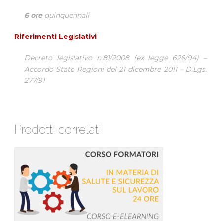
6 ore
quinquennali
Riferimenti Legislativi
Decreto legislativo n.81/2008 (ex legge 626/94) –
Accordo Stato Regioni del 21 dicembre 2011 – D.Lgs.
277/91
Prodotti correlati