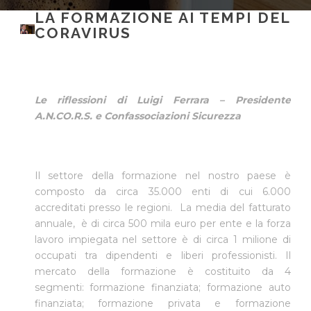
LA FORMAZIONE AI TEMPI DEL
CORAVIRUS
Le riflessioni di Luigi Ferrara – Presidente
A.N.CO.R.S. e Confassociazioni Sicurezza
Il settore della formazione nel nostro paese è
composto da circa 35.000 enti di cui 6.000
accreditati presso le regioni. La media del fatturato
annuale, è di circa 500 mila euro per ente e la forza
lavoro impiegata nel settore è di circa 1 milione di
occupati tra dipendenti e liberi professionisti. Il
mercato della formazione è costituito da 4
segmenti: formazione finanziata; formazione auto
finanziata; formazione privata e formazione