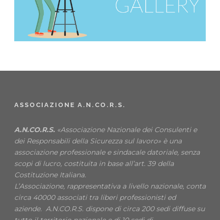
ASSOCIAZIONE A.N.CO.R.S.
A.N.CO.R.S.
«Associazione Nazionale dei Consulenti e
dei Responsabili della Sicurezza sul lavoro» è una
associazione professionale e sindacale datoriale, senza
scopi di lucro, costituita in base all’art. 39 della
Costituzione Italiana.
L’Associazione, rappresentativa a livello nazionale, conta
circa 40000 associati tra liberi professionisti ed
aziende. A.N.CO.R.S. dispone di circa 200 sedi diffuse su