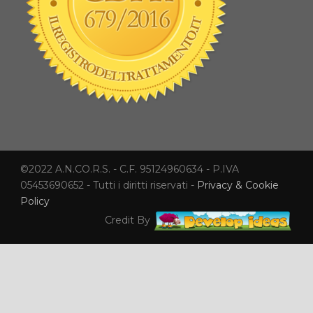
©2022 A.N.CO.R.S. - C.F. 95124960634 - P.IVA
05453690652 - Tutti i diritti riservati -
Privacy & Cookie
Policy
Credit By