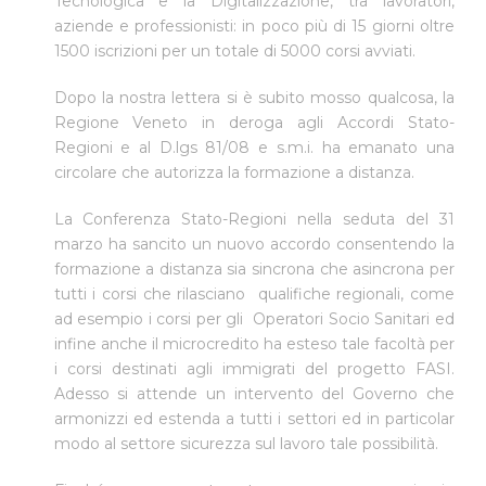
Tecnologica e la Digitalizzazione, tra lavoratori,
aziende e professionisti: in poco più di 15 giorni oltre
1500 iscrizioni per un totale di 5000 corsi avviati.
Dopo la nostra lettera si è subito mosso qualcosa, la
Regione Veneto in deroga agli Accordi Stato-
Regioni e al D.lgs 81/08 e s.m.i. ha emanato una
circolare che autorizza la formazione a distanza.
La Conferenza Stato-Regioni nella seduta del 31
marzo ha sancito un nuovo accordo consentendo la
formazione a distanza sia sincrona che asincrona per
tutti i corsi che rilasciano qualifiche regionali, come
ad esempio i corsi per gli Operatori Socio Sanitari ed
infine anche il microcredito ha esteso tale facoltà per
i corsi destinati agli immigrati del progetto FASI.
Adesso si attende un intervento del Governo che
armonizzi ed estenda a tutti i settori ed in particolar
modo al settore sicurezza sul lavoro tale possibilità.