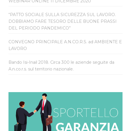
WEBINAR ONLINE 11 DICEMBRE 2020
“PATTO SOCIALE SULLA SICUREZZA SUL LAVORO.
DOBBIAMO FARE TESORO DELLE BUONE PRASSI
DEL PERIODO PANDEMICO”
CONVEGNO PRINCIPALE A.N.CO.R.S. ad AMBIENTE E
LAVORO
Bando Isi-Inail 2018. Circa 300 le aziende seguite da
A.n.co.r.s. sul territorio nazionale.