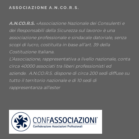
ASSOCIAZIONE A.N.CO.R.S.
A.N.CO.R.S.
«Associazione Nazionale dei Consulenti e
dei Responsabili della Sicurezza sul lavoro» è una
associazione professionale e sindacale datoriale, senza
scopi di lucro, costituita in base all’art. 39 della
Costituzione Italiana.
L’Associazione, rappresentativa a livello nazionale, conta
circa 40000 associati tra liberi professionisti ed
aziende. A.N.CO.R.S. dispone di circa 200 sedi diffuse su
tutto il territorio nazionale e di 10 sedi di
rappresentanza all’ester