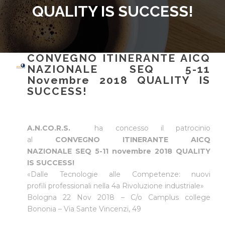
QUALITY IS SUCCESS!
CONVEGNO ITINERANTE AICQ
NAZIONALE SEQ 5-11
Novembre 2018 QUALITY IS
SUCCESS!
A.N.CO.R.S.
ha concesso il patrocinio
al
CONVEGNO ITINERANTE AICQ
NAZIONALE SEQ 5-11 novembre 2018
QUALITY
IS SUCCESS!
«Dalle Tecnologie alle Competenze: nuovi
profili professionali nella 4a Rivoluzione industriale»
Bologna 22 Nov 2018 – C/o Camplus college
Bononia – Via Sante Vincenzi, 49