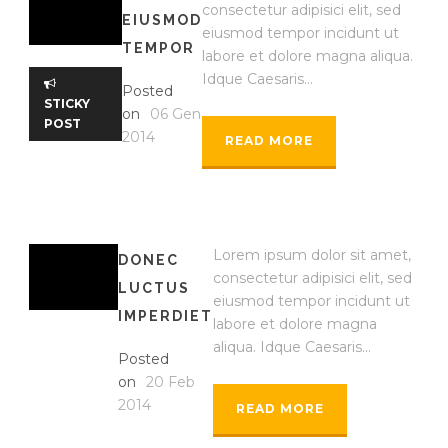
consectetur adipisici elit, sed
EIUSMOD
eiusmod tempor incidunt ut
TEMPOR
labore et dolore magna aliqua.
Idque Caesaris...
Posted
STICKY
on
06 Gen
POST
2014
READ MORE
Lorem ipsum dolor sit amet,
DONEC
consectetur adipisici elit, sed
LUCTUS
eiusmod tempor incidunt ut
IMPERDIET
labore et dolore magna
aliqua. Idque Caesaris...
Posted
on
20 Feb
2014
READ MORE