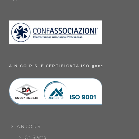
A.N.CO.R.S. È CERTIFICATA ISO 9001
A.N.CO.R.S.
Chi Siamo