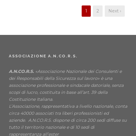
1
2
Next ›
ASSOCIAZIONE A.N.CO.R.S.
A.N.CO.R.S.
«Associazione Nazionale dei Consulenti e
dei Responsabili della Sicurezza sul lavoro» è una
associazione professionale e sindacale datoriale, senza
scopi di lucro, costituita in base all’art. 39 della
Costituzione Italiana.
L’Associazione, rappresentativa a livello nazionale, conta
circa 40000 associati tra liberi professionisti ed
aziende. A.N.CO.R.S. dispone di circa 200 sedi diffuse su
tutto il territorio nazionale e di 10 sedi di
rappresentanza all’ester