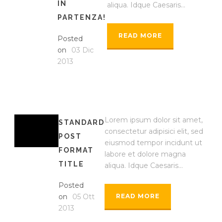
IN
aliqua. Idque Caesaris...
PARTENZA!
READ MORE
Posted
on
03 Dic
2013
Lorem ipsum dolor sit amet,
STANDARD
consectetur adipisici elit, sed
POST
eiusmod tempor incidunt ut
FORMAT
labore et dolore magna
TITLE
aliqua. Idque Caesaris...
Posted
on
05 Ott
READ MORE
2013