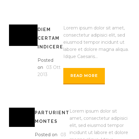
Lorem ipsum dolor sit amet,
DIEM
consectetur adipisici elit, sed
CERTAM
eiusmod tempor incidunt ut
INDICERE
labore et dolore magna aliqua.
Idque Caesaris...
Posted
on
03 Ott
2013
READ MORE
Lorem ipsum dolor sit
PARTURIENT
amet, consectetur adipisici
MONTES
elit, sed eiusmod tempor
incidunt ut labore et dolore
Posted on
03