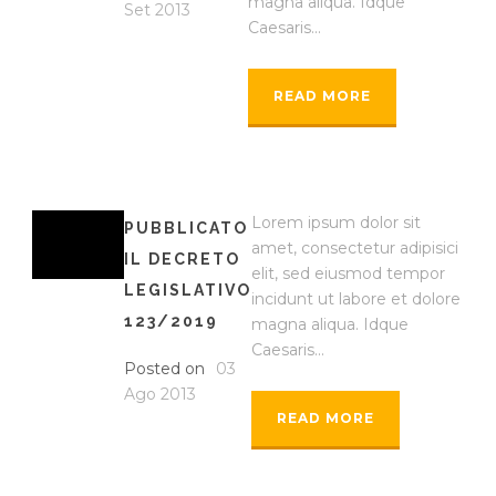
magna aliqua. Idque
Set 2013
Caesaris...
READ MORE
Lorem ipsum dolor sit
PUBBLICATO
amet, consectetur adipisici
IL DECRETO
elit, sed eiusmod tempor
LEGISLATIVO
incidunt ut labore et dolore
123/2019
magna aliqua. Idque
Caesaris...
Posted on
03
Ago 2013
READ MORE