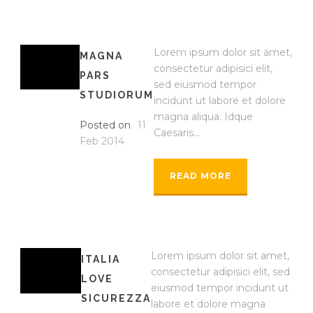
Lorem ipsum dolor sit amet,
MAGNA
consectetur adipisici elit,
PARS
sed eiusmod tempor
STUDIORUM
incidunt ut labore et dolore
magna aliqua. Idque
Posted on
11
Caesaris...
Feb 2014
READ MORE
Lorem ipsum dolor sit amet,
ITALIA
consectetur adipisici elit, sed
LOVE
eiusmod tempor incidunt ut
SICUREZZA
labore et dolore magna