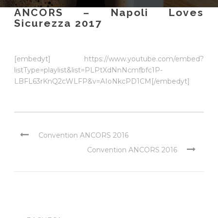
ANCORS – Napoli Loves
Sicurezza 2017
[embedyt] https://www.youtube.com/embed?
listType=playlist&list=PLPtXdNnNcmfbfc1P-
LBFL63rKnQ2cWLFP&v=AIoNkcPD1CM[/embedyt]
Convention ANCORS 2016
Convention ANCORS 2016