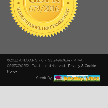
©2022 A.N.CO.R.S. - C.F. 95124960634 - P.IVA
05453690652 - Tutti i diritti riservati -
Privacy & Cookie
Policy
Credit By