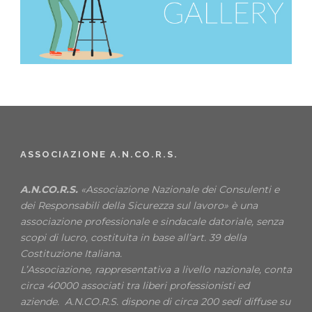
ASSOCIAZIONE A.N.CO.R.S.
A.N.CO.R.S.
«Associazione Nazionale dei Consulenti e
dei Responsabili della Sicurezza sul lavoro» è una
associazione professionale e sindacale datoriale, senza
scopi di lucro, costituita in base all’art. 39 della
Costituzione Italiana.
L’Associazione, rappresentativa a livello nazionale, conta
circa 40000 associati tra liberi professionisti ed
aziende. A.N.CO.R.S. dispone di circa 200 sedi diffuse su