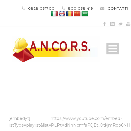
0828 031700
800 038 419
CONTATTI
VIDEO GALLERY
[embedyt] https://www.youtube.com/embed?
listType=playlist&list=PLPtXdNnNcmfaFCjEt_0tkjmRpo6NH