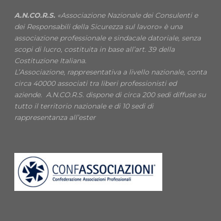
A.N.CO.R.S.
«Associazione Nazionale dei Consulenti e
dei Responsabili della Sicurezza sul lavoro» è una
associazione professionale e sindacale datoriale, senza
scopi di lucro, costituita in base all’art. 39 della
Costituzione Italiana.
L’Associazione, rappresentativa a livello nazionale, conta
circa 40000 associati tra liberi professionisti ed
aziende. A.N.CO.R.S. dispone di circa 200 sedi diffuse su
tutto il territorio nazionale e di 10 sedi di
rappresentanza all’ester