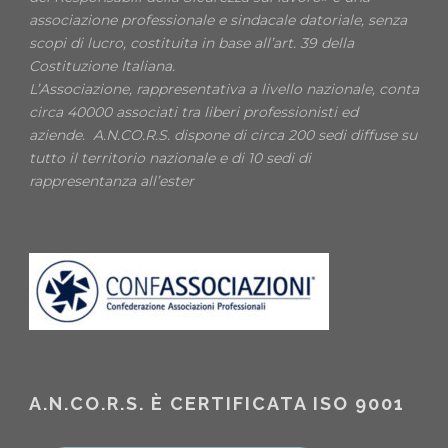
associazione professionale e sindacale datoriale, senza
scopi di lucro, costituita in base all’art. 39 della
Costituzione Italiana.
L’Associazione, rappresentativa a livello nazionale, conta
circa 40000 associati tra liberi professionisti ed
aziende. A.N.CO.R.S. dispone di circa 200 sedi diffuse su
tutto il territorio nazionale e di 10 sedi di
rappresentanza all’ester
A.N.CO.R.S. È CERTIFICATA ISO 9001