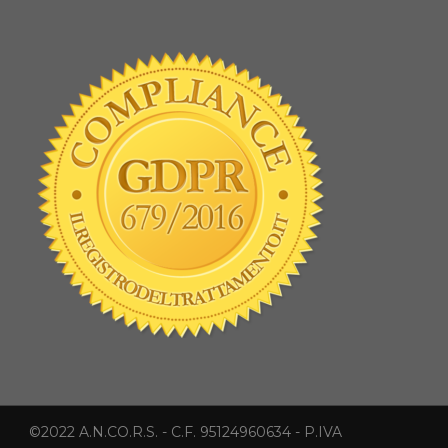
©2022 A.N.CO.R.S. - C.F. 95124960634 - P.IVA