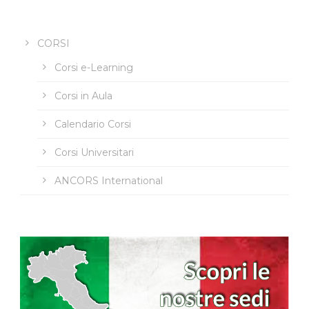
CORSI
Corsi e-Learning
Corsi in Aula
Calendario Corsi
Corsi Universitari
ANCORS International