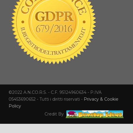
©2022 A.N.CO.R.S. - C.F. 95124960634 - P.IVA
05453690652 - Tutti i diritti riservati -
Privacy & Cookie
Policy
Credit By