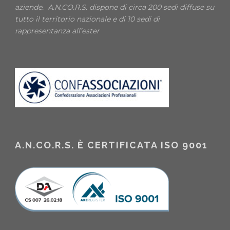
aziende. A.N.CO.R.S. dispone di circa 200 sedi diffuse su
tutto il territorio nazionale e di 10 sedi di
rappresentanza all’ester
A.N.CO.R.S. È CERTIFICATA ISO 9001