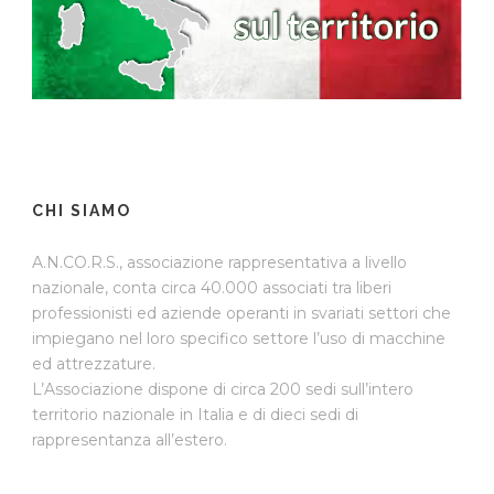
CHI SIAMO
A.N.CO.R.S., associazione rappresentativa a livello
nazionale, conta circa 40.000 associati tra liberi
professionisti ed aziende operanti in svariati settori che
impiegano nel loro specifico settore l’uso di macchine
ed attrezzature.
L’Associazione dispone di circa 200 sedi sull’intero
territorio nazionale in Italia e di dieci sedi di
rappresentanza all’estero.