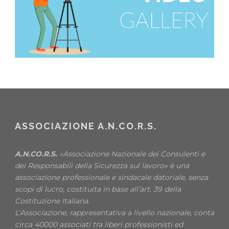
ASSOCIAZIONE A.N.CO.R.S.
A.N.CO.R.S.
«Associazione Nazionale dei Consulenti e
dei Responsabili della Sicurezza sul lavoro» è una
associazione professionale e sindacale datoriale, senza
scopi di lucro, costituita in base all’art. 39 della
Costituzione Italiana.
L’Associazione, rappresentativa a livello nazionale, conta
circa 40000 associati tra liberi professionisti ed