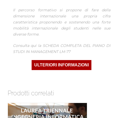
Il percorso formativo si propone di fare della
dimensione internazionale una propria cifra
caratteristica proponendo e sostenendo una forte
mobilità internazionale degli studenti nelle sue
diverse forme.
Consulta qui la
SCHEDA COMPLETA DEL PIANO DI
STUDI IN MANAGEMENT LM-77
ULTERIORI INFORMAZIONI
Prodotti correlati