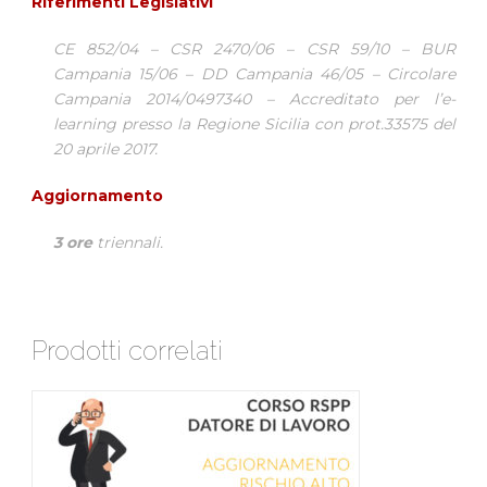
Riferimenti Legislativi
CE 852/04 – CSR 2470/06 – CSR 59/10 – BUR
Campania 15/06 – DD Campania 46/05 – Circolare
Campania 2014/0497340 – Accreditato per l’e-
learning presso la Regione Sicilia con prot.33575 del
20 aprile 2017.
Aggiornamento
3 ore
triennali.
Prodotti correlati