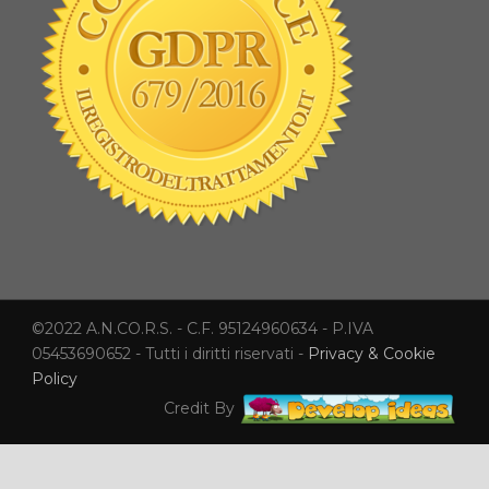
©2022 A.N.CO.R.S. - C.F. 95124960634 - P.IVA
05453690652 - Tutti i diritti riservati -
Privacy & Cookie
Policy
Credit By