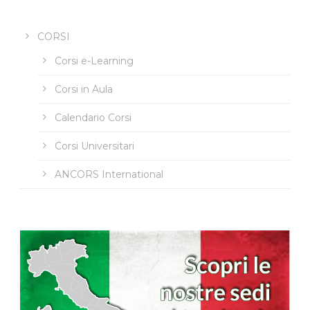
CORSI
Corsi e-Learning
Corsi in Aula
Calendario Corsi
Corsi Universitari
ANCORS International