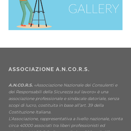
ASSOCIAZIONE A.N.CO.R.S.
A.N.CO.R.S.
«Associazione Nazionale dei Consulenti e
dei Responsabili della Sicurezza sul lavoro» è una
associazione professionale e sindacale datoriale, senza
scopi di lucro, costituita in base all’art. 39 della
Costituzione Italiana.
L’Associazione, rappresentativa a livello nazionale, conta
circa 40000 associati tra liberi professionisti ed