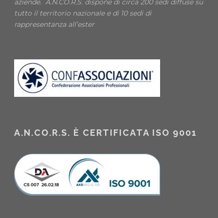
aziende. A.N.CO.R.S. dispone di circa 200 sedi diffuse su
tutto il territorio nazionale e di 10 sedi di
rappresentanza all’ester
A.N.CO.R.S. È CERTIFICATA ISO 9001