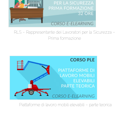
RLS – Rappresentante dei Lavoratori per la Sicurezza –
Prima formazione
Piattaforme di lavoro mobili elevabili – parte teorica