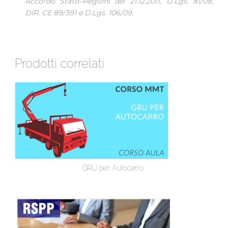
Accordo Stato–Regioni del 21.12.2011, D.Lgs. 81/08,
DIR. CE 89/391 e D.Lgs. 106/09.
Prodotti correlati
GRU per Autocarro