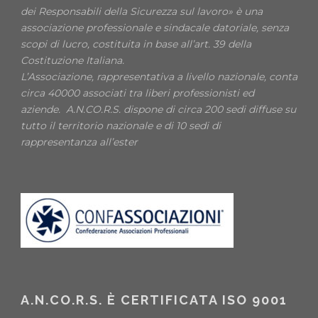
dei Responsabili della Sicurezza sul lavoro» è una
associazione professionale e sindacale datoriale, senza
scopi di lucro, costituita in base all’art. 39 della
Costituzione Italiana.
L’Associazione, rappresentativa a livello nazionale, conta
circa 40000 associati tra liberi professionisti ed
aziende. A.N.CO.R.S. dispone di circa 200 sedi diffuse su
tutto il territorio nazionale e di 10 sedi di
rappresentanza all’ester
A.N.CO.R.S. È CERTIFICATA ISO 9001