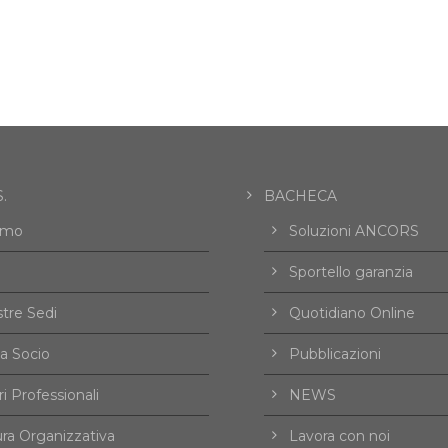
.
BACHECA
amo
Soluzioni ANCORS
Sportello garanzia
tre Sedi
Quotidiano Online
a Socio
Pubblicazioni
i Professionali
NEWS
ura Organizzativa
Lavora con noi