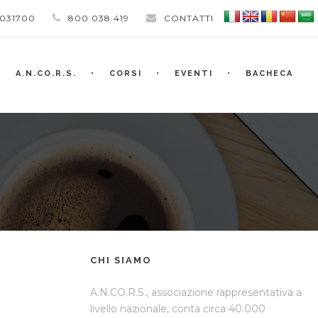
 031700
800 038 419
CONTATTI
A.N.CO.R.S.
CORSI
EVENTI
BACHECA
CHI SIAMO
A.N.CO.R.S., associazione rappresentativa a
livello nazionale, conta circa 40.000