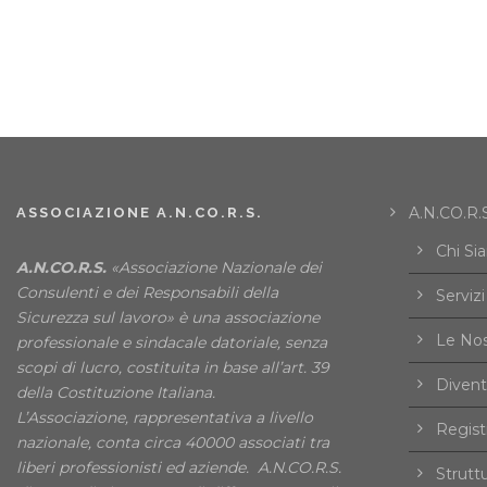
A.N.CO.R.S
ASSOCIAZIONE A.N.CO.R.S.
Chi Si
A.N.CO.R.S.
«Associazione Nazionale dei
Consulenti e dei Responsabili della
Servizi
Sicurezza sul lavoro» è una associazione
Le Nos
professionale e sindacale datoriale, senza
scopi di lucro, costituita in base all’art. 39
Divent
della Costituzione Italiana.
L’Associazione, rappresentativa a livello
Registr
nazionale, conta circa 40000 associati tra
liberi professionisti ed aziende. A.N.CO.R.S.
Strutt