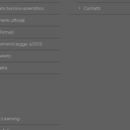
to tecnico-scientifico
Contatti
nti ufficiali
irmati
imenti legge 4/2013
eletri
alità
e-Learning