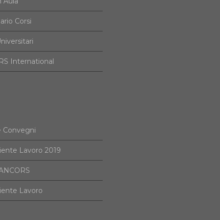
n Aula
ario Corsi
niversitari
S International
e Convegni
iente Lavoro 2019
i ANCORS
iente Lavoro