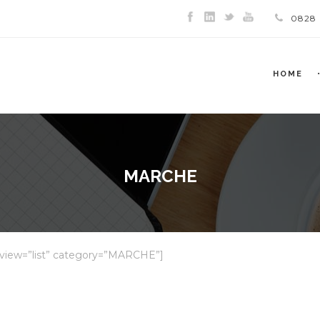
0828
HOME
MARCHE
 view=”list” category=”MARCHE”]