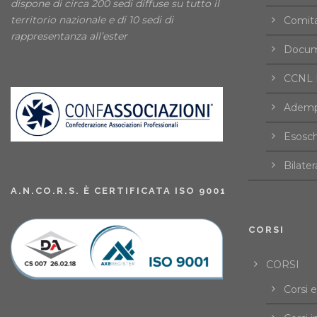
dispone di circa 200 sedi diffuse su tutto il
territorio nazionale e di 10 sedi di
Comita
rappresentanza all’ester
Docume
CCNL F
Ademp
Esosch
Bilater
A.N.CO.R.S. È CERTIFICATA ISO 9001
CORSI
CORSI
Corsi 