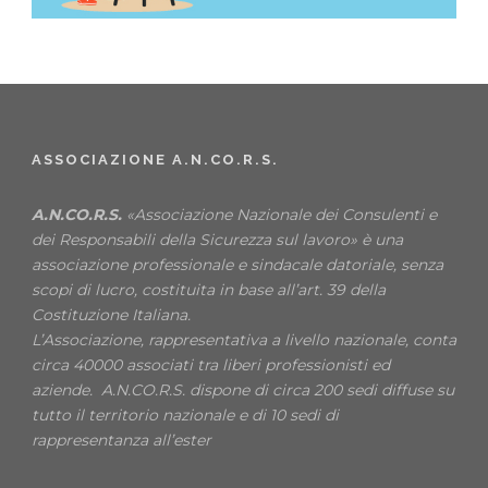
ASSOCIAZIONE A.N.CO.R.S.
A.N.CO.R.S.
«Associazione Nazionale dei Consulenti e
dei Responsabili della Sicurezza sul lavoro» è una
associazione professionale e sindacale datoriale, senza
scopi di lucro, costituita in base all’art. 39 della
Costituzione Italiana.
L’Associazione, rappresentativa a livello nazionale, conta
circa 40000 associati tra liberi professionisti ed
aziende. A.N.CO.R.S. dispone di circa 200 sedi diffuse su
tutto il territorio nazionale e di 10 sedi di
rappresentanza all’ester