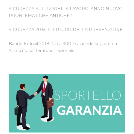
SICUREZZA SUI LUOGHI DI LAVORO: ANNO NUOVO
PROBLEMATICHE ANTICHE?
SICUREZZA 2035: IL FUTURO DELLA PREVENZIONE
Bando Isi-Inail 2018. Circa 300 le aziende seguite da
A.n.co.r.s. sul territorio nazionale.