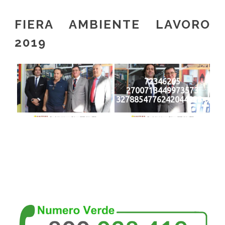
FIERA AMBIENTE LAVORO
2019
72346265
2700713449973573
3278854776242044928 o