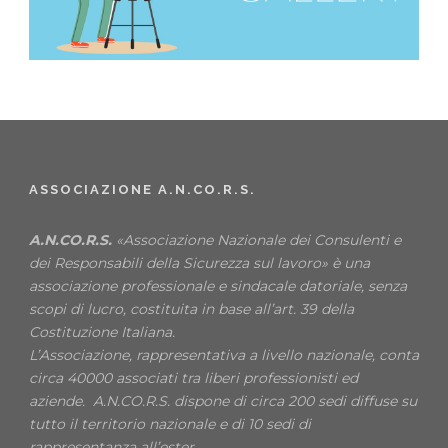
ASSOCIAZIONE A.N.CO.R.S.
A.N.CO.R.S.
«Associazione Nazionale dei Consulenti e
dei Responsabili della Sicurezza sul lavoro» è una
associazione professionale e sindacale datoriale, senza
scopi di lucro, costituita in base all’art. 39 della
Costituzione Italiana.
L’Associazione, rappresentativa a livello nazionale, conta
circa 40000 associati tra liberi professionisti ed
aziende. A.N.CO.R.S. dispone di circa 200 sedi diffuse su
tutto il territorio nazionale e di 10 sedi di
rappresentanza all’ester