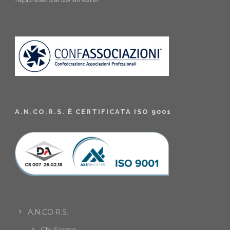
A.N.CO.R.S. È CERTIFICATA ISO 9001
A.N.CO.R.S.
Chi Siamo