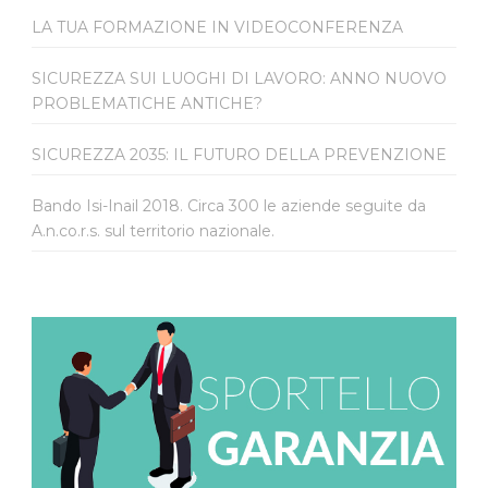
LA TUA FORMAZIONE IN VIDEOCONFERENZA
SICUREZZA SUI LUOGHI DI LAVORO: ANNO NUOVO
PROBLEMATICHE ANTICHE?
SICUREZZA 2035: IL FUTURO DELLA PREVENZIONE
Bando Isi-Inail 2018. Circa 300 le aziende seguite da
A.n.co.r.s. sul territorio nazionale.