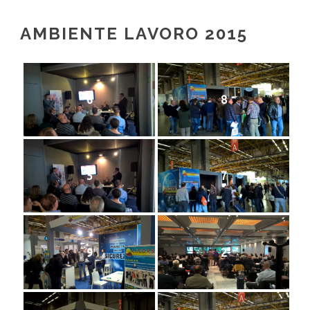
AMBIENTE LAVORO 2015
6
8
5
7
9
2